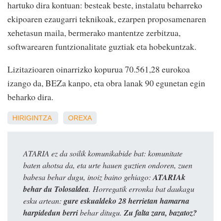
hartuko dira kontuan: besteak beste, instalatu beharreko
ekipoaren ezaugarri teknikoak, ezarpen proposamenaren
xehetasun maila, bermerako mantentze zerbitzua,
softwarearen funtzionalitate guztiak eta hobekuntzak.
Lizitazioaren oinarrizko kopurua 70.561,28 eurokoa
izango da, BEZa kanpo, eta obra lanak 90 egunetan egin
beharko dira.
HIRIGINTZA
OREXA
ATARIA ez da soilik komunikabide bat: komunitate
baten ahotsa da, eta urte hauen guztien ondoren, zuen
babesa behar dugu, inoiz baino gehiago:
ATARIAk
behar du Tolosaldea
. Horregatik erronka bat daukagu
esku artean:
gure eskualdeko 28 herrietan hamarna
harpidedun berri
behar ditugu.
Zu falta zara, bazatoz?