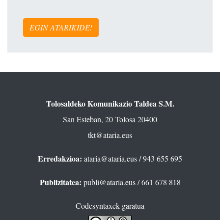
EGIN ATARIKIDE!
Tolosaldeko Komunikazio Taldea S.M.
San Esteban, 20 Tolosa 20400
tkt@ataria.eus
Erredakzioa:
ataria@ataria.eus
/ 943 655 695
Publizitatea:
publi@ataria.eus
/ 661 678 818
Codesyntaxek garatua