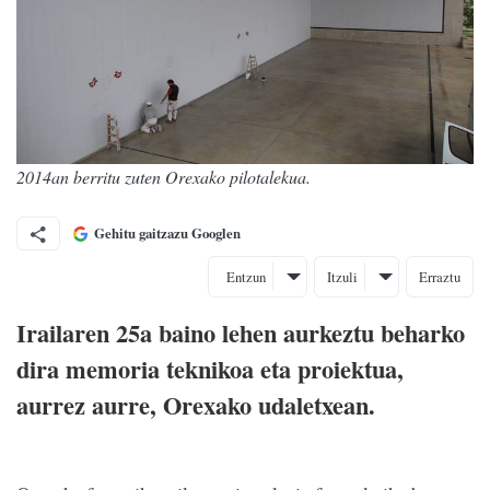
2014an berritu zuten Orexako pilotalekua.
Gehitu gaitzazu Googlen
Entzun
Itzuli
Erraztu
Irailaren 25a baino lehen aurkeztu beharko
dira memoria teknikoa eta proiektua,
aurrez aurre, Orexako udaletxean.