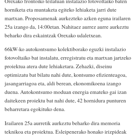
Orexako frontoiko teilatuan instalazio fotovoltaiko baten
horniketa eta muntaketa egiteko lehiaketa jarri dute
martxan. Proposamenak aurkezteko azken eguna irailaren
25a izango da, 14:00etan. Nahitaez aurrez aurre aurkeztu
beharko dira eskaintzak Orexako udaletxean.
66kW-ko autokontsumo kolektiborako eguzki instalazio
fotovoltaiko bat instalatu, erregistratu eta martxan jartzeko
proiektua atera dute lehiaketara. Zehazki, diseinu
optimizatu bat bilatu nahi dute, kontsumo efizienteagoa,
jasangarriagoa eta, aldi berean, ekonomikoena izango
duena. Autokontsumo moduan energia emateko gai izan
daitekeen proiektu bat nahi dute, 42 hornidura punturen
beharretara egokituko dena.
Irailaren 25a aurretik aurkeztu beharko dira memoria
teknikoa eta proiektua. Esleipenerako honako irizpideak