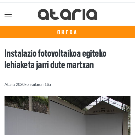
OREXA
Instalazio fotovoltaikoa egiteko
lehiaketa jarri dute martxan
Ataria
2020ko irailaren 16a