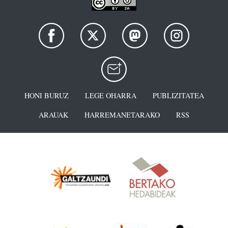
HONI BURUZ
LEGE OHARRA
PUBLIZITATEA
ARAUAK
HARREMANETARAKO
RSS