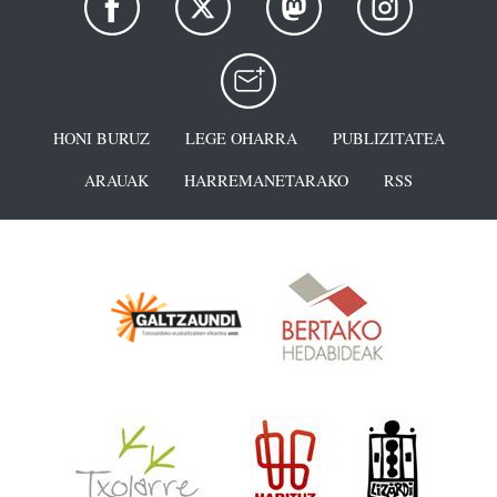
HONI BURUZ
LEGE OHARRA
PUBLIZITATEA
ARAUAK
HARREMANETARAKO
RSS