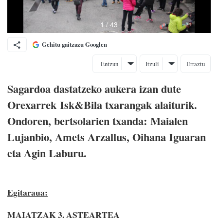
Gehitu gaitzazu Googlen
Entzun
Itzuli
Erraztu
Sagardoa dastatzeko aukera izan dute
Orexarrek Isk&Bila txarangak alaiturik.
Ondoren, bertsolarien txanda: Maialen
Lujanbio, Amets Arzallus, Oihana Iguaran
eta Agin Laburu.
Egitaraua:
MAIATZAK 3, ASTEARTEA