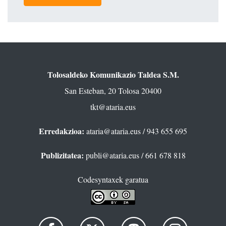
Tolosaldeko Komunikazio Taldea S.M.
San Esteban, 20 Tolosa 20400
tkt@ataria.eus
Erredakzioa:
ataria@ataria.eus
/ 943 655 695
Publizitatea:
publi@ataria.eus
/ 661 678 818
Codesyntaxek garatua