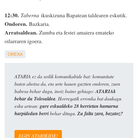
12:30.
Taberna
ikuskizuna Bapatean taldearen eskutik.
Ondoren.
Bazkaria.
Arratsaldean.
Zumba eta festei amaiera emateko
oilarraren igoera.
OREXA
ATARIA ez da soilik komunikabide bat: komunitate
baten ahotsa da, eta urte hauen guztien ondoren, zuen
babesa behar dugu, inoiz baino gehiago:
ATARIAk
behar du Tolosaldea
. Horregatik erronka bat daukagu
esku artean:
gure eskualdeko 28 herrietan hamarna
harpidedun berri
behar ditugu.
Zu falta zara, bazatoz?
EGIN ATARIKIDE!