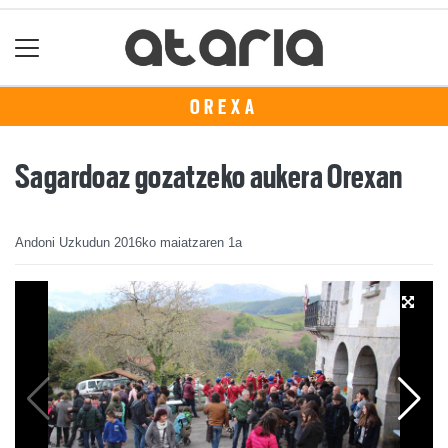
OREXA
Sagardoaz gozatzeko aukera Orexan
Andoni Uzkudun
2016ko maiatzaren 1a