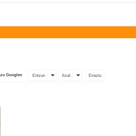
azu Googlen
Entzun
Itzuli
Erraztu