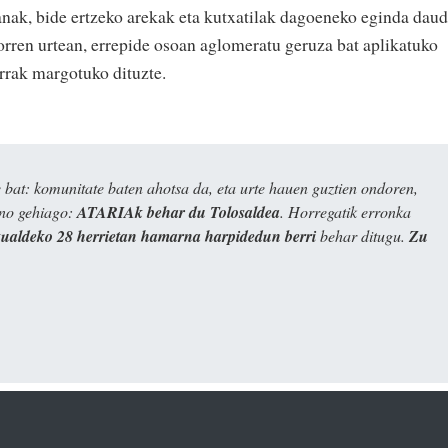
lanak, bide ertzeko arekak eta kutxatilak dagoeneko eginda daud
torren urtean, errepide osoan aglomeratu geruza bat aplikatuko
errak margotuko dituzte.
bat: komunitate baten ahotsa da, eta urte hauen guztien ondoren,
ino gehiago:
ATARIAk behar du Tolosaldea
. Horregatik erronka
kualdeko 28 herrietan hamarna harpidedun berri
behar ditugu.
Zu