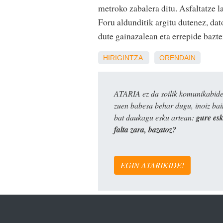
metroko zabalera ditu. Asfaltatze 
Foru aldunditik argitu dutenez, da
dute gainazalean eta errepide bazt
HIRIGINTZA
ORENDAIN
ATARIA ez da soilik komunikabide 
zuen babesa behar dugu, inoiz ba
bat daukagu esku artean:
gure es
falta zara, bazatoz?
EGIN ATARIKIDE!