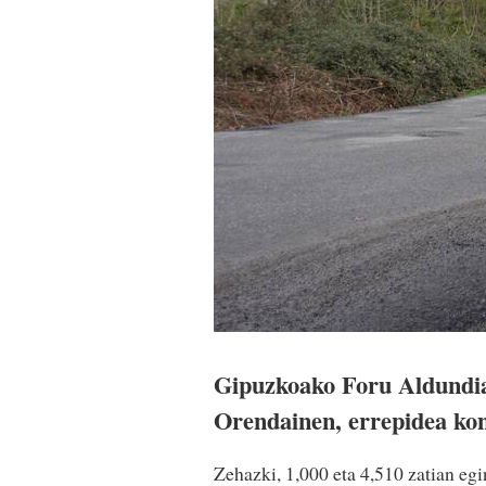
Gipuzkoako Foru Aldundia 
Orendainen, errepidea kon
Zehazki, 1,000 eta 4,510 zatian egi