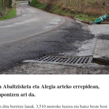
Abaltzisketa eta Alegia arteko errepidean,
pontzen ari da.
n ditu berritze lanak. 3,510 metroko luzera eta batez beste bost