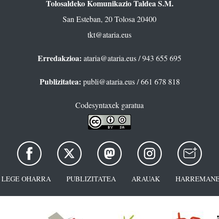
Tolosaldeko Komunikazio Taldea S.M.
San Esteban, 20 Tolosa 20400
tkt@ataria.eus
Erredakzioa:
ataria@ataria.eus
/ 943 655 695
Publizitatea:
publi@ataria.eus
/ 661 678 818
Codesyntaxek garatua
LEGE OHARRA
PUBLIZITATEA
ARAUAK
HARREMANE