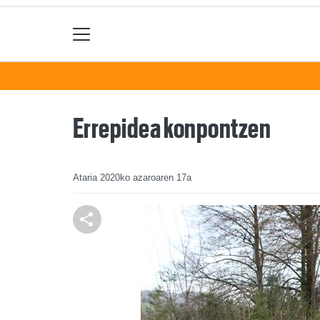
Errepidea konpontzen
Ataria
2020ko azaroaren 17a