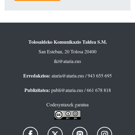
Tolosaldeko Komunikazio Taldea S.M.
San Esteban, 20 Tolosa 20400
tkt@ataria.eus
Erredakzioa:
ataria@ataria.eus
/ 943 655 695
Publizitatea:
publi@ataria.eus
/ 661 678 818
Codesyntaxek garatua