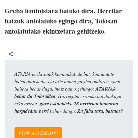
Greba feministara batuko dira. Herritar
batzuk antolatuko egingo dira, Tolosan
antolatutako ekintzetara gehitzeko.
ATARIA ez da soilik komunikabide bat: komunitate
baten ahotsa da, eta urte hauen guztien ondoren, zuen
babesa behar dugu, inoiz baino gehiago:
ATARIAk
behar du Tolosaldea
. Horregatik erronka bat daukagu
esku artean:
gure eskualdeko 28 herrietan hamarna
harpidedun berri
behar ditugu.
Zu falta zara, bazatoz?
EGIN ATARIKIDE!