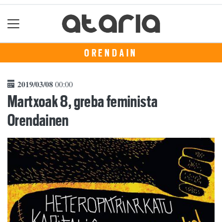
ORENDAIN
2019/03/08
00:00
Martxoak 8, greba feminista
Orendainen