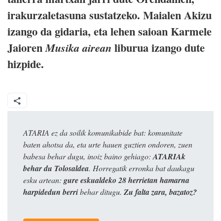
irakurzaletasuna sustatzeko. Maialen Akizu
izango da gidaria, eta lehen saioan Karmele
Jaioren
liburua izango dute
Musika airean
hizpide.
ATARIA ez da soilik komunikabide bat: komunitate
baten ahotsa da, eta urte hauen guztien ondoren, zuen
babesa behar dugu, inoiz baino gehiago:
ATARIAk
behar du Tolosaldea
. Horregatik erronka bat daukagu
esku artean:
gure eskualdeko 28 herrietan hamarna
harpidedun berri
behar ditugu.
Zu falta zara, bazatoz?