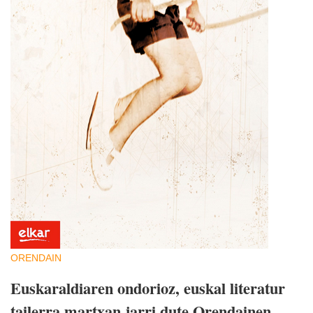
ORENDAIN
Euskaraldiaren ondorioz, euskal literatur
tailerra martxan jarri dute Orendainen,