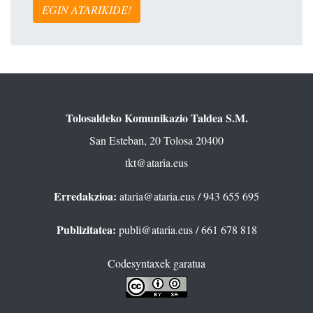
EGIN ATARIKIDE!
Tolosaldeko Komunikazio Taldea S.M.
San Esteban, 20 Tolosa 20400
tkt@ataria.eus
Erredakzioa:
ataria@ataria.eus
/ 943 655 695
Publizitatea:
publi@ataria.eus
/ 661 678 818
Codesyntaxek garatua