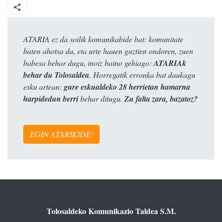
ATARIA ez da soilik komunikabide bat: komunitate
baten ahotsa da, eta urte hauen guztien ondoren, zuen
babesa behar dugu, inoiz baino gehiago:
ATARIAk
behar du Tolosaldea
. Horregatik erronka bat daukagu
esku artean:
gure eskualdeko 28 herrietan hamarna
harpidedun berri
behar ditugu.
Zu falta zara, bazatoz?
EGIN ATARIKIDE!
Tolosaldeko Komunikazio Taldea S.M.