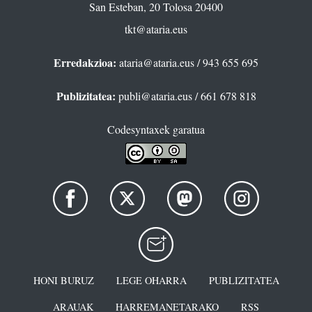
San Esteban, 20 Tolosa 20400
tkt@ataria.eus
Erredakzioa:
ataria@ataria.eus
/ 943 655 695
Publizitatea:
publi@ataria.eus
/ 661 678 818
Codesyntaxek garatua
HONI BURUZ
LEGE OHARRA
PUBLIZITATEA
ARAUAK
HARREMANETARAKO
RSS