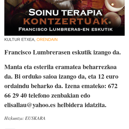
KULTUR ETXEA,
ORENDAIN
Francisco Lumbrerasen eskutik izango da.
Manta eta esterila eramatea beharrezkoa
da. Bi orduko saioa izango da, eta 12 euro
ordaindu beharko da. Izena emateko: 672
66 29 40 telefono zenbakian edo
elisallau@yahoo.es helbidera idatzita.
Hizkuntza:
EUSKARA