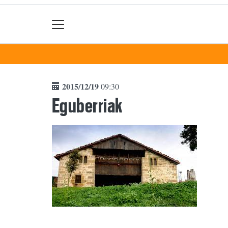
2015/12/19
09:30
Eguberriak