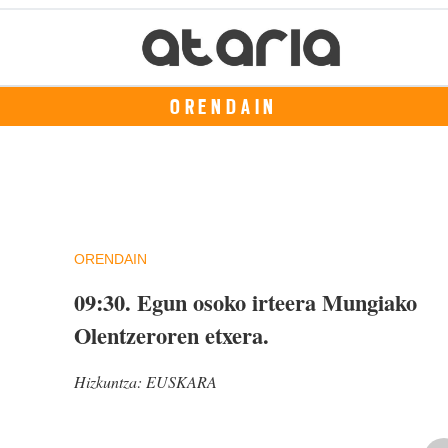
ORENDAIN
ORENDAIN
09:30.
Egun osoko irteera Mungiako
Olentzeroren etxera.
Hizkuntza:
EUSKARA