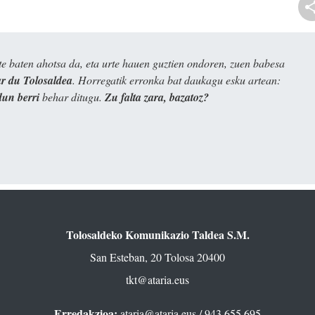
e baten ahotsa da, eta urte hauen guztien ondoren, zuen babesa
 du Tolosaldea
. Horregatik erronka bat daukagu esku artean:
dun berri
behar ditugu.
Zu falta zara, bazatoz?
Tolosaldeko Komunikazio Taldea S.M.
San Esteban, 20 Tolosa 20400
tkt@ataria.eus
Erredakzioa:
ataria@ataria.eus
/ 943 655 695