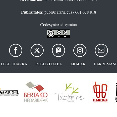
Publizitatea:
publi@ataria.eus
/ 661 678 818
Codesyntaxek garatua
LEGE OHARRA
PUBLIZITATEA
ARAUAK
HARREMANE