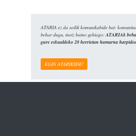
ATARIA ez da soilik komunikabide bat: komunitat
behar dugu, inoiz baino gehiago:
ATARIAk behar
gure eskualdeko 28 herrietan hamarna harpide
EGIN ATARIKIDE!