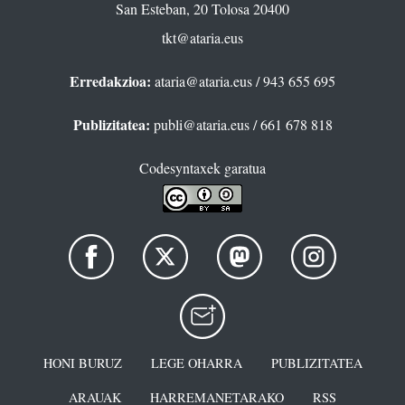
San Esteban, 20 Tolosa 20400
tkt@ataria.eus
Erredakzioa:
ataria@ataria.eus
/ 943 655 695
Publizitatea:
publi@ataria.eus
/ 661 678 818
Codesyntaxek garatua
HONI BURUZ
LEGE OHARRA
PUBLIZITATEA
ARAUAK
HARREMANETARAKO
RSS