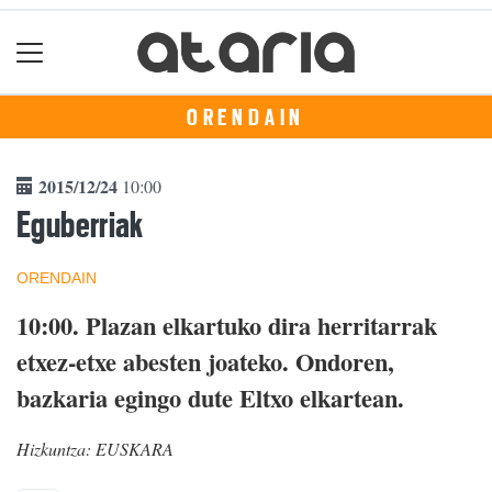
ORENDAIN
2015/12/24
10:00
Eguberriak
ORENDAIN
10:00.
Plazan elkartuko dira herritarrak
etxez-etxe abesten joateko. Ondoren,
bazkaria egingo dute Eltxo elkartean.
Hizkuntza:
EUSKARA