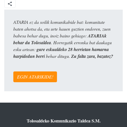
ATARIA ez da soilik komunikabide bat: komunitate
baten ahotsa da, eta urte hauen guztien ondoren, zuen
babesa behar dugu, inoiz baino gehiago:
ATARIAk
behar du Tolosaldea
. Horregatik erronka bat daukagu
esku artean:
gure eskualdeko 28 herrietan hamarna
harpidedun berri
behar ditugu.
Zu falta zara, bazatoz?
EGIN ATARIKIDE!
Tolosaldeko Komunikazio Taldea S.M.