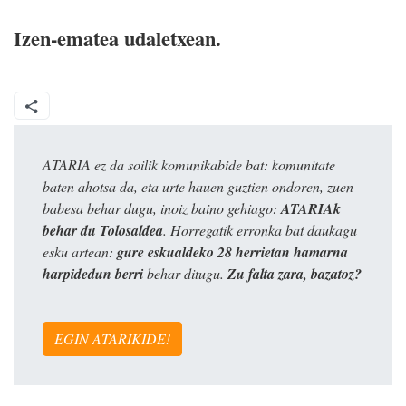
Izen-ematea udaletxean.
ATARIA ez da soilik komunikabide bat: komunitate
baten ahotsa da, eta urte hauen guztien ondoren, zuen
babesa behar dugu, inoiz baino gehiago:
ATARIAk
behar du Tolosaldea
. Horregatik erronka bat daukagu
esku artean:
gure eskualdeko 28 herrietan hamarna
harpidedun berri
behar ditugu.
Zu falta zara, bazatoz?
EGIN ATARIKIDE!