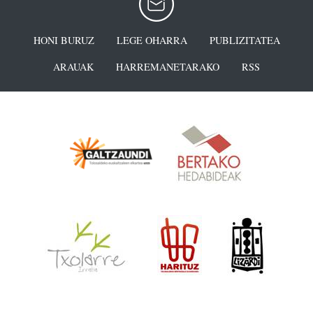
HONI BURUZ
LEGE OHARRA
PUBLIZITATEA
ARAUAK
HARREMANETARAKO
RSS