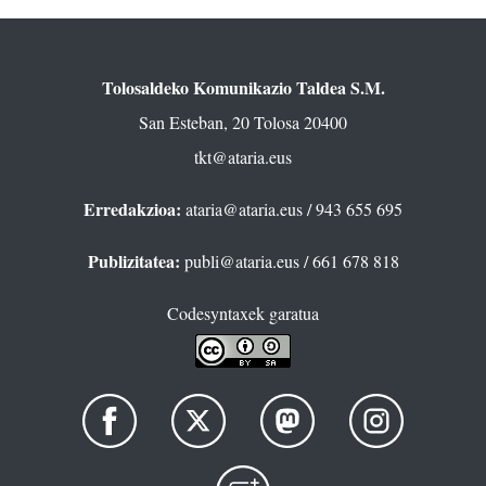
Tolosaldeko Komunikazio Taldea S.M.
San Esteban, 20 Tolosa 20400
tkt@ataria.eus
Erredakzioa:
ataria@ataria.eus
/ 943 655 695
Publizitatea:
publi@ataria.eus
/ 661 678 818
Codesyntaxek garatua