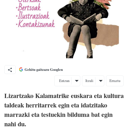
Gehitu gaitzazu Googlen
Entzun
Itzuli
Erraztu
Lizartzako Kalamatrike euskara eta kultura
taldeak herritarrek egin eta idatzitako
marrazki eta testuekin bilduma bat egin
nahi du.