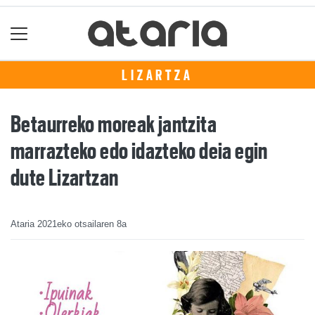
LIZARTZA
Betaurreko moreak jantzita
marrazteko edo idazteko deia egin
dute Lizartzan
Ataria
2021eko otsailaren 8a