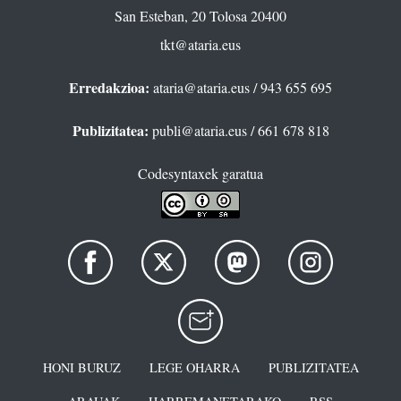
San Esteban, 20 Tolosa 20400
tkt@ataria.eus
Erredakzioa:
ataria@ataria.eus
/ 943 655 695
Publizitatea:
publi@ataria.eus
/ 661 678 818
Codesyntaxek garatua
HONI BURUZ
LEGE OHARRA
PUBLIZITATEA