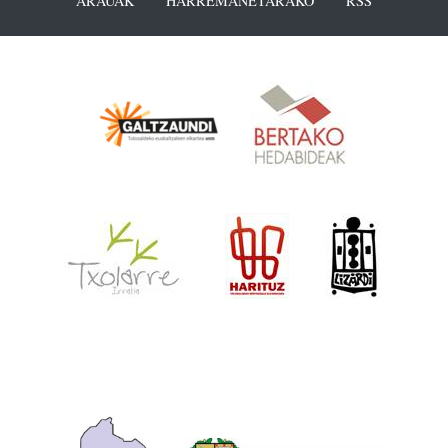
ARAUAK
HARREMANETARAKO
RSS