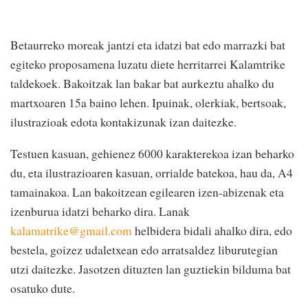
Betaurreko moreak jantzi eta idatzi bat edo marrazki bat
egiteko proposamena luzatu diete herritarrei Kalamtrike
taldekoek. Bakoitzak lan bakar bat aurkeztu ahalko du
martxoaren 15a baino lehen. Ipuinak, olerkiak, bertsoak,
ilustrazioak edota kontakizunak izan daitezke.
Testuen kasuan, gehienez 6000 karakterekoa izan beharko
du, eta ilustrazioaren kasuan, orrialde batekoa, hau da, A4
tamainakoa. Lan bakoitzean egilearen izen-abizenak eta
izenburua idatzi beharko dira. Lanak
kalamatrike@gmail.com
helbidera bidali ahalko dira, edo
bestela, goizez udaletxean edo arratsaldez liburutegian
utzi daitezke. Jasotzen dituzten lan guztiekin bilduma bat
osatuko dute.