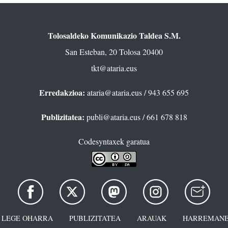
Tolosaldeko Komunikazio Taldea S.M.
San Esteban, 20 Tolosa 20400
tkt@ataria.eus
Erredakzioa:
ataria@ataria.eus
/ 943 655 695
Publizitatea:
publi@ataria.eus
/ 661 678 818
Codesyntaxek garatua
LEGE OHARRA
PUBLIZITATEA
ARAUAK
HARREMANE