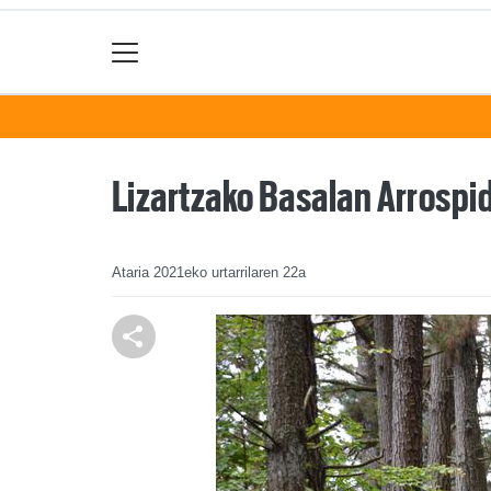
Lizartzako Basalan Arrospid
Ataria
2021eko urtarrilaren 22a