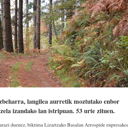
ezbeharra, langilea aurretik moztutako enbor
zela izandako lan istripuan. 53 urte zituen.
arazi duenez, biktima Lizartzako Basalan Arrospide enpresako