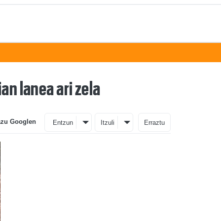
an lanea ari zela
azu Googlen
Entzun
Itzuli
Erraztu