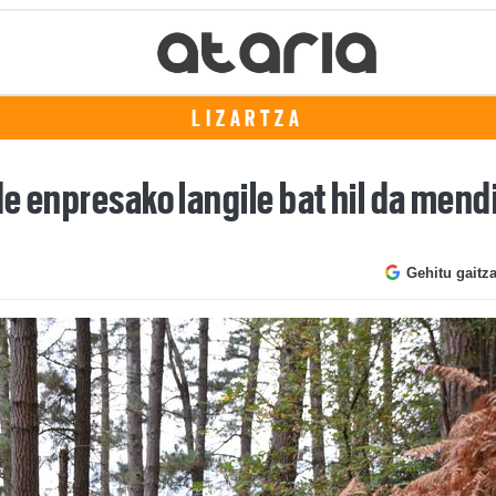
LIZARTZA
e enpresako langile bat hil da mendi
Gehitu gaitz