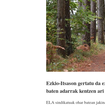
Ezkio-Itsason gertatu da 
baten adarrak kentzen ari 
ELA sindikatuak ohar batean jakin