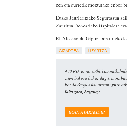
zen eta aurretik moztutako enbor ba
Eusko Jaurlaritzako Segurtasun sai
Zauritua Donostiako Ospitalera er
ELAk esan du Gipuzkoan urteko leh
GIZARTEA
LIZARTZA
ATARIA ez da soilik komunikabide 
zuen babesa behar dugu, inoiz ba
bat daukagu esku artean:
gure es
falta zara, bazatoz?
EGIN ATARIKIDE!