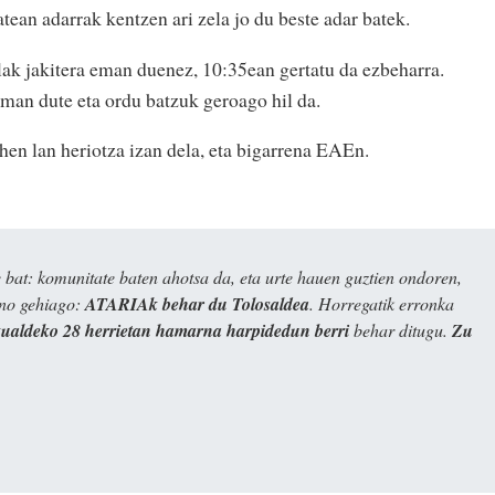
tean adarrak kentzen ari zela jo du beste adar batek.
lak jakitera eman duenez, 10:35ean gertatu da ezbeharra.
aman dute eta ordu batzuk geroago hil da.
en lan heriotza izan dela, eta bigarrena EAEn.
bat: komunitate baten ahotsa da, eta urte hauen guztien ondoren,
ino gehiago:
ATARIAk behar du Tolosaldea
. Horregatik erronka
kualdeko 28 herrietan hamarna harpidedun berri
behar ditugu.
Zu