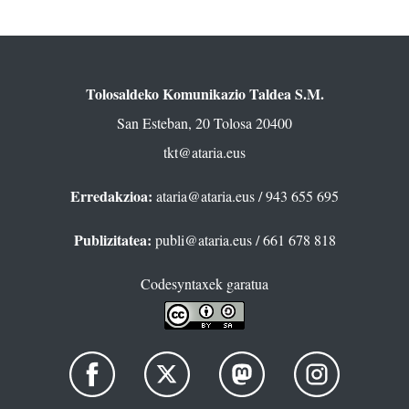
Tolosaldeko Komunikazio Taldea S.M.
San Esteban, 20 Tolosa 20400
tkt@ataria.eus
Erredakzioa:
ataria@ataria.eus
/ 943 655 695
Publizitatea:
publi@ataria.eus
/ 661 678 818
Codesyntaxek garatua