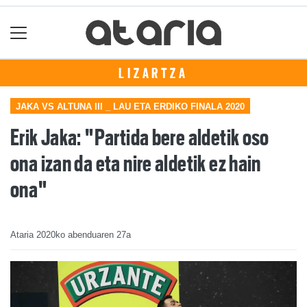
LIZARTZA
JAKA VS ALTUNA III _ LAU ETA ERDIKO FINALA 2020
Erik Jaka: "Partida bere aldetik oso
ona izan da eta nire aldetik ez hain
ona"
Ataria
2020ko abenduaren 27a