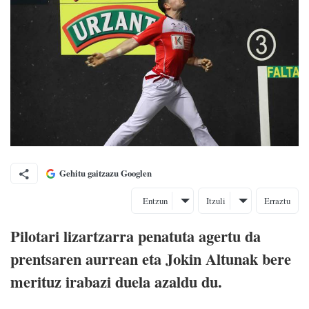
Gehitu gaitzazu Googlen
Entzun
Itzuli
Erraztu
Pilotari lizartzarra penatuta agertu da
prentsaren aurrean eta Jokin Altunak bere
merituz irabazi duela azaldu du.