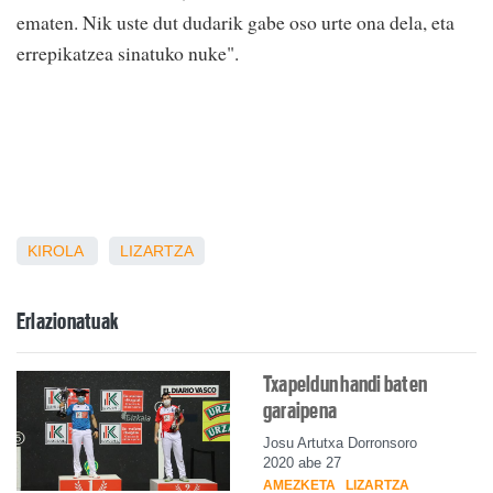
ematen. Nik uste dut dudarik gabe oso urte ona dela, eta
errepikatzea sinatuko nuke".
KIROLA
LIZARTZA
Erlazionatuak
Txapeldun handi baten
garaipena
Josu Artutxa Dorronsoro
2020 abe 27
AMEZKETA
LIZARTZA