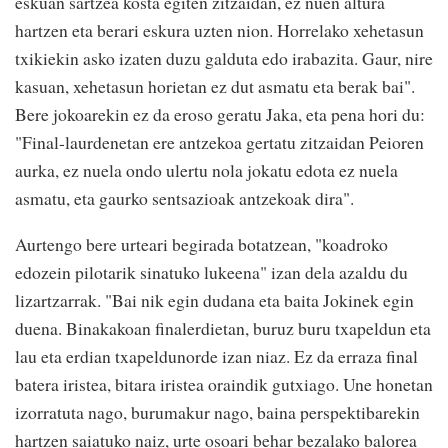
eskuan sartzea kosta egiten zitzaidan, ez nuen altura
hartzen eta berari eskura uzten nion. Horrelako xehetasun
txikiekin asko izaten duzu galduta edo irabazita. Gaur, nire
kasuan, xehetasun horietan ez dut asmatu eta berak bai".
Bere jokoarekin ez da eroso geratu Jaka, eta pena hori du:
"Final-laurdenetan ere antzekoa gertatu zitzaidan Peioren
aurka, ez nuela ondo ulertu nola jokatu edota ez nuela
asmatu, eta gaurko sentsazioak antzekoak dira".
Aurtengo bere urteari begirada botatzean, "koadroko
edozein pilotarik sinatuko lukeena" izan dela azaldu du
lizartzarrak. "Bai nik egin dudana eta baita Jokinek egin
duena. Binakakoan finalerdietan, buruz buru txapeldun eta
lau eta erdian txapeldunorde izan niaz. Ez da erraza final
batera iristea, bitara iristea oraindik gutxiago. Une honetan
izorratuta nago, burumakur nago, baina perspektibarekin
hartzen saiatuko naiz, urte osoari behar bezalako balorea