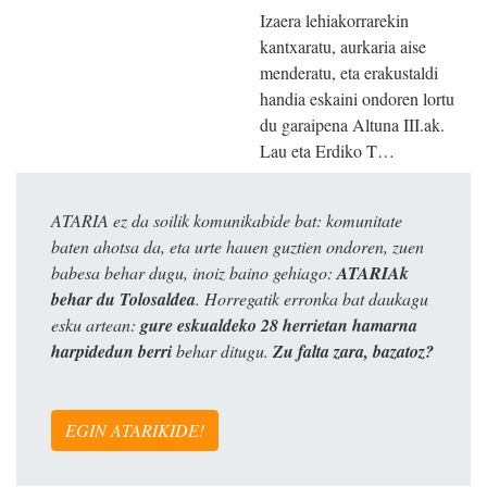
Izaera lehiakorrarekin
kantxaratu, aurkaria aise
menderatu, eta erakustaldi
handia eskaini ondoren lortu
du garaipena Altuna III.ak.
Lau eta Erdiko T…
ATARIA ez da soilik komunikabide bat: komunitate
baten ahotsa da, eta urte hauen guztien ondoren, zuen
babesa behar dugu, inoiz baino gehiago:
ATARIAk
behar du Tolosaldea
. Horregatik erronka bat daukagu
esku artean:
gure eskualdeko 28 herrietan hamarna
harpidedun berri
behar ditugu.
Zu falta zara, bazatoz?
EGIN ATARIKIDE!