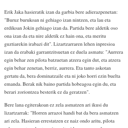
Erik Jaka hasieratik izan da garbia bere adierazpenetan:
"Buruz burukoan ni gehiago izan nintzen, eta lau eta
erdikoan Jokin gehiago izan da. Partida bere aldetik oso
ona izan da eta nire aldetik ez hain ona, eta meritu
guztiarekin irabazi dit". Lizartzarraren lehen inpresioa
izan da erabaki garrantzitsuetan ez duela asmatu: "Aurrera
egin behar zen pilota batzuetan atzera egin dut, eta atzera
egin behar zenetan, berriz, aurrera. Eta tanto askotan
gertatu da, bera dominatzaile eta ni joko horri ezin buelta
emanda. Berak nik baino partida hobeagoa egin du, eta
berari zoriontzea besterik ez da geratzen".
Bere lana egiterakoan ez zela asmatzen ari ikusi du
lizartzarrak: "Horren arrazoi handi bat da bera asmatzen
ari zela. Hasieran errestatzen ez naiz ondo aritu, pilota