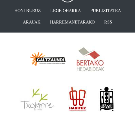
HONI BURUZ
LEGE OHARRA
PUBLIZITATEA
ARAUAK
HARREMANETARAKO
RSS