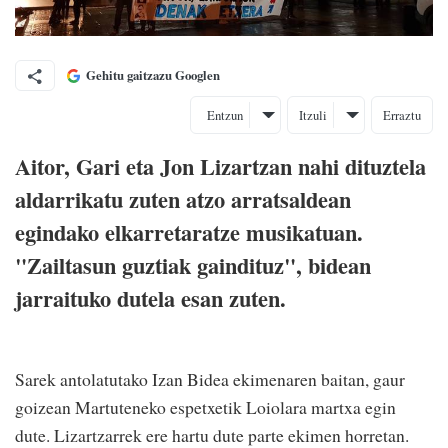
Gehitu gaitzazu Googlen
Entzun
Itzuli
Erraztu
Aitor, Gari eta Jon Lizartzan nahi dituztela
aldarrikatu zuten atzo arratsaldean
egindako elkarretaratze musikatuan.
"Zailtasun guztiak gaindituz", bidean
jarraituko dutela esan zuten.
Sarek antolatutako Izan Bidea ekimenaren baitan, gaur
goizean Martuteneko espetxetik Loiolara martxa egin
dute. Lizartzarrek ere hartu dute parte ekimen horretan.