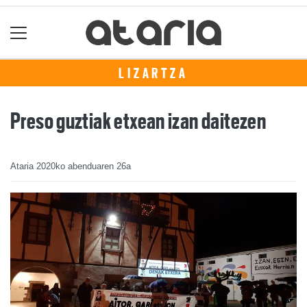
LIZARTZA
Preso guztiak etxean izan daitezen
Ataria
2020ko abenduaren 26a