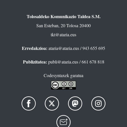
Tolosaldeko Komunikazio Taldea S.M.
San Esteban, 20 Tolosa 20400
tkt@ataria.eus
Erredakzioa:
ataria@ataria.eus
/ 943 655 695
Publizitatea:
publi@ataria.eus
/ 661 678 818
Codesyntaxek garatua