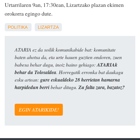
Urtarrilaren 9an, 17:30ean, Lizartzako plazan ekimen
orokorra egingo dute.
POLITIKA
LIZARTZA
ATARIA ez da soilik komunikabide bat: komunitate
baten ahotsa da, eta urte hauen guztien ondoren, zuen
babesa behar dugu, inoiz baino gehiago:
ATARIAk
behar du Tolosaldea
. Horregatik erronka bat daukagu
esku artean:
gure eskualdeko 28 herrietan hamarna
harpidedun berri
behar ditugu.
Zu falta zara, bazatoz?
EGIN ATARIKIDE!