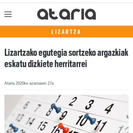
LIZARTZA
Lizartzako egutegia sortzeko argazkiak
eskatu dizkiete herritarrei
Ataria
2020ko azaroaren 27a