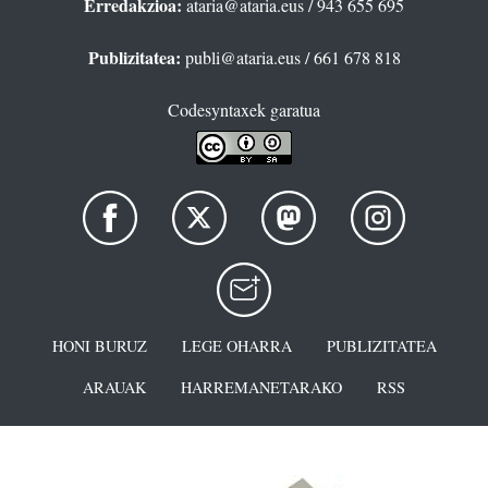
Erredakzioa:
ataria@ataria.eus
/ 943 655 695
Publizitatea:
publi@ataria.eus
/ 661 678 818
Codesyntaxek garatua
HONI BURUZ
LEGE OHARRA
PUBLIZITATEA
ARAUAK
HARREMANETARAKO
RSS