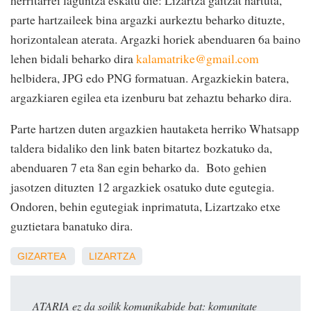
parte hartzaileek bina argazki aurkeztu beharko dituzte,
horizontalean aterata. Argazki horiek abenduaren 6a baino
lehen bidali beharko dira
kalamatrike@gmail.com
helbidera, JPG edo PNG formatuan. Argazkiekin batera,
argazkiaren egilea eta izenburu bat zehaztu beharko dira.
Parte hartzen duten argazkien hautaketa herriko Whatsapp
taldera bidaliko den link baten bitartez bozkatuko da,
abenduaren 7 eta 8an egin beharko da. Boto gehien
jasotzen dituzten 12 argazkiek osatuko dute egutegia.
Ondoren, behin egutegiak inprimatuta, Lizartzako etxe
guztietara banatuko dira.
GIZARTEA
LIZARTZA
ATARIA ez da soilik komunikabide bat: komunitate