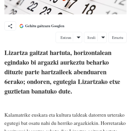
Gehitu gaitzazu Googlen
Entzun
Itzuli
Erraztu
Lizartza gaitzat hartuta, horizontalean
egindako bi argazki aurkeztu beharko
dituzte parte hartzaileek abenduaren
6erako; ondoren, egutegia Lizartzako etxe
guztietan banatuko dute.
Kalamatrike euskara eta kultura taldeak datorren urterako
egutegi bat osatu nahi du herriko argazkiekin. Horretarako
herritarrei laguntza eskatu die: Lizartza gaitzat hartuta,