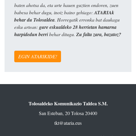
baten ahotsa da, eta urte hauen guztien ondoren, zuen
babesa behar dugu, inoiz baino gehiago:
ATARIAk
behar du Tolosaldea
. Horregatik erronka bat daukagu
esku artean:
gure eskualdeko 28 herrietan hamarna
harpidedun berri
behar ditugu.
Zu falta zara, bazatoz?
EGIN ATARIKIDE!
Tolosaldeko Komunikazio Taldea S.M.
San Esteban, 20 Tolosa 20400
tkt@ataria.eus