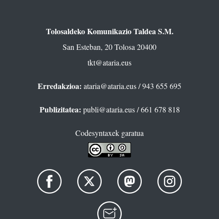
Tolosaldeko Komunikazio Taldea S.M.
San Esteban, 20 Tolosa 20400
tkt@ataria.eus
Erredakzioa:
ataria@ataria.eus
/ 943 655 695
Publizitatea:
publi@ataria.eus
/ 661 678 818
Codesyntaxek garatua