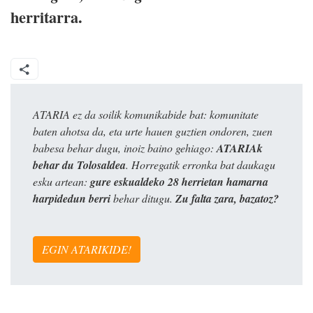
herritarra.
ATARIA ez da soilik komunikabide bat: komunitate
baten ahotsa da, eta urte hauen guztien ondoren, zuen
babesa behar dugu, inoiz baino gehiago:
ATARIAk
behar du Tolosaldea
. Horregatik erronka bat daukagu
esku artean:
gure eskualdeko 28 herrietan hamarna
harpidedun berri
behar ditugu.
Zu falta zara, bazatoz?
EGIN ATARIKIDE!