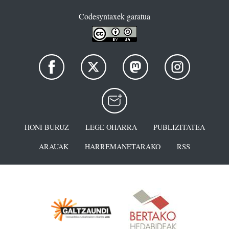
Codesyntaxek garatua
HONI BURUZ
LEGE OHARRA
PUBLIZITATEA
ARAUAK
HARREMANETARAKO
RSS