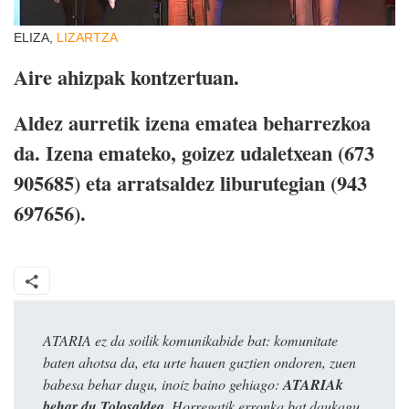
ELIZA,
LIZARTZA
Aire ahizpak kontzertuan.
Aldez aurretik izena ematea beharrezkoa
da. Izena emateko, goizez udaletxean (673
905685) eta arratsaldez liburutegian (943
697656).
ATARIA ez da soilik komunikabide bat: komunitate
baten ahotsa da, eta urte hauen guztien ondoren, zuen
babesa behar dugu, inoiz baino gehiago:
ATARIAk
behar du Tolosaldea
. Horregatik erronka bat daukagu