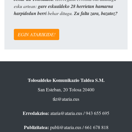
esku artean:
gure eskualdeko 28 herrietan hamarna
harpidedun berri
behar ditugu.
Zu falta zara, bazatoz?
EGIN ATARIKIDE!
Tolosaldeko Komunikazio Taldea S.M.
San Esteban, 20 Tolosa 20400
tkt@ataria.eus
Erredakzioa:
ataria@ataria.eus
/ 943 655 695
Publizitatea:
publi@ataria.eus
/ 661 678 818