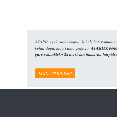
ATARIA ez da soilik komunikabide bat: komunitat
behar dugu, inoiz baino gehiago:
ATARIAk behar
gure eskualdeko 28 herrietan hamarna harpide
EGIN ATARIKIDE!