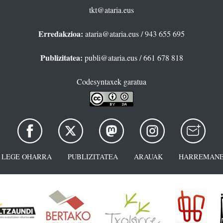
tkt@ataria.eus
Erredakzioa:
ataria@ataria.eus
/ 943 655 695
Publizitatea:
publi@ataria.eus
/ 661 678 818
Codesyntaxek garatua
LEGE OHARRA
PUBLIZITATEA
ARAUAK
HARREMANE