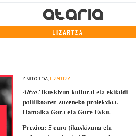
LIZARTZA
ZIMITORIOA,
LIZARTZA
ikuskizun kultural eta ekitaldi
Altxa!
politikoaren zuzeneko proiekzioa.
Hamaika Gara eta Gure Esku.
Prezioa: 5 euro (ikuskizuna eta