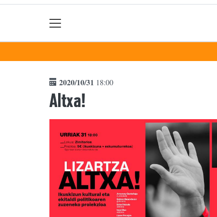
2020/10/31
18:00
Altxa!