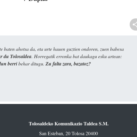
e baten ahotsa da, eta urte hauen guztien ondoren, zuen babesa
 du Tolosaldea
. Horregatik erronka bat daukagu esku artean:
dun berri
behar ditugu.
Zu falta zara, bazatoz?
Tolosaldeko Komunikazio Taldea S.M.
San Esteban, 20 Tolosa 20400