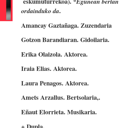
eskumuturrekoa).
*Egunean bertan
.
ordainduko da
Amancay Gaztañaga. Zuzendaria
Gotzon Barandiaran. Gidoilaria.
Erika Olaizola. Aktorea.
Iraia Elias. Aktorea.
Laura Penagos. Aktorea.
Amets Arzallus. Bertsolaria,.
Eñaut Elorrieta. Musikaria.
+ Dupla.