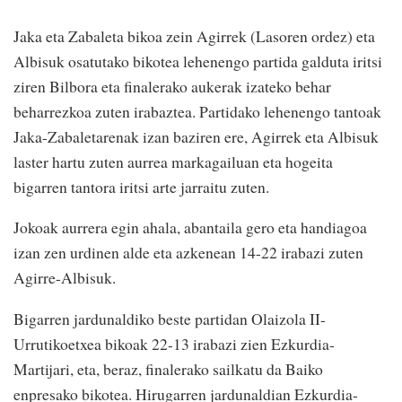
Jaka eta Zabaleta bikoa zein Agirrek (Lasoren ordez) eta
Albisuk osatutako bikotea lehenengo partida galduta iritsi
ziren Bilbora eta finalerako aukerak izateko behar
beharrezkoa zuten irabaztea. Partidako lehenengo tantoak
Jaka-Zabaletarenak izan baziren ere, Agirrek eta Albisuk
laster hartu zuten aurrea markagailuan eta hogeita
bigarren tantora iritsi arte jarraitu zuten.
Jokoak aurrera egin ahala, abantaila gero eta handiagoa
izan zen urdinen alde eta azkenean 14-22 irabazi zuten
Agirre-Albisuk.
Bigarren jardunaldiko beste partidan Olaizola II-
Urrutikoetxea bikoak 22-13 irabazi zien Ezkurdia-
Martijari, eta, beraz, finalerako sailkatu da Baiko
enpresako bikotea. Hirugarren jardunaldian Ezkurdia-