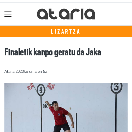
LIZARTZA
Finaletik kanpo geratu da Jaka
Ataria
2020ko urriaren 5a