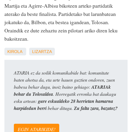
Martija eta Agirre-Albisu bikoteen arteko partidatik
aterako da beste finalista. Partidetako bat larunbatean
jokatuko da, Bilbon, eta bestea igandean, Tolosan.
Oraindik ez dute zehaztu zein pilotari ariko diren leku
bakoitzean.
KIROLA
LIZARTZA
ATARIA ez da soilik komunikabide bat: komunitate
baten ahotsa da, eta urte hauen guztien ondoren, zuen
babesa behar dugu, inoiz baino gehiago:
ATARIAk
behar du Tolosaldea
. Horregatik erronka bat daukagu
esku artean:
gure eskualdeko 28 herrietan hamarna
harpidedun berri
behar ditugu.
Zu falta zara, bazatoz?
EGIN ATARIKIDE!