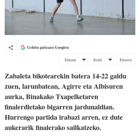
Gehitu gaitzazu Googlen
Entzun
Itzuli
Erraztu
Zabaleta bikotearekin batera 14-22 galdu
zuen, larunbatean, Agirre eta Albisuren
aurka, Binakako Txapelketaren
finalerdietako bigarren jardunaldian.
Hurrengo partida irabazi arren, ez dute
aukerarik finalerako sailkatzeko.