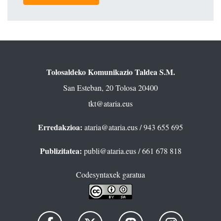
Tolosaldeko Komunikazio Taldea S.M.
San Esteban, 20 Tolosa 20400
tkt@ataria.eus
Erredakzioa:
ataria@ataria.eus
/ 943 655 695
Publizitatea:
publi@ataria.eus
/ 661 678 818
Codesyntaxek garatua