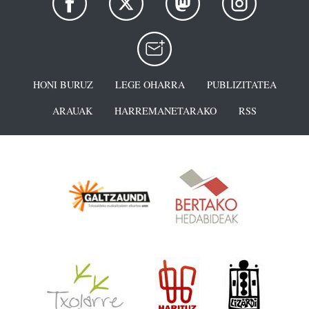
HONI BURUZ
LEGE OHARRA
PUBLIZITATEA
ARAUAK
HARREMANETARAKO
RSS