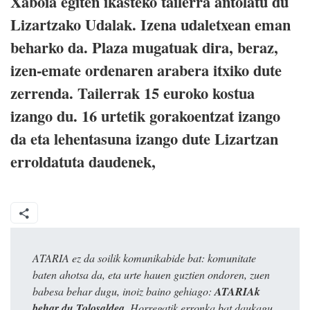
Xaboia egiten ikasteko tailerra antolatu du
Lizartzako Udalak. Izena udaletxean eman
beharko da. Plaza mugatuak dira, beraz,
izen-emate ordenaren arabera itxiko dute
zerrenda. Tailerrak 15 euroko kostua
izango du. 16 urtetik gorakoentzat izango
da eta lehentasuna izango dute Lizartzan
erroldatuta daudenek,
ATARIA ez da soilik komunikabide bat: komunitate
baten ahotsa da, eta urte hauen guztien ondoren, zuen
babesa behar dugu, inoiz baino gehiago:
ATARIAk
behar du Tolosaldea
. Horregatik erronka bat daukagu