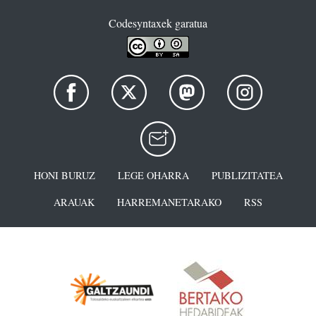
Codesyntaxek garatua
HONI BURUZ
LEGE OHARRA
PUBLIZITATEA
ARAUAK
HARREMANETARAKO
RSS