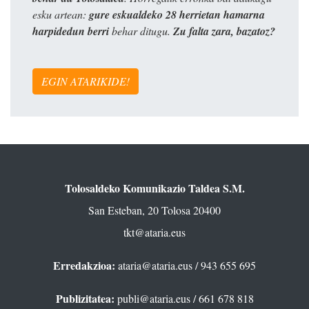
esku artean:
gure eskualdeko 28 herrietan hamarna
harpidedun berri
behar ditugu.
Zu falta zara, bazatoz?
EGIN ATARIKIDE!
Tolosaldeko Komunikazio Taldea S.M.
San Esteban, 20 Tolosa 20400
tkt@ataria.eus
Erredakzioa:
ataria@ataria.eus
/ 943 655 695
Publizitatea:
publi@ataria.eus
/ 661 678 818