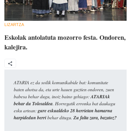
LIZARTZA
Eskolak antolatuta mozorro festa. Ondoren,
kalejira.
ATARIA ez da soilik komunikabide bat: komunitate
baten ahotsa da, eta urte hauen guztien ondoren, zuen
babesa behar dugu, inoiz baino gehiago:
ATARIAk
behar du Tolosaldea
. Horregatik erronka bat daukagu
esku artean:
gure eskualdeko 28 herrietan hamarna
harpidedun berri
behar ditugu.
Zu falta zara, bazatoz?