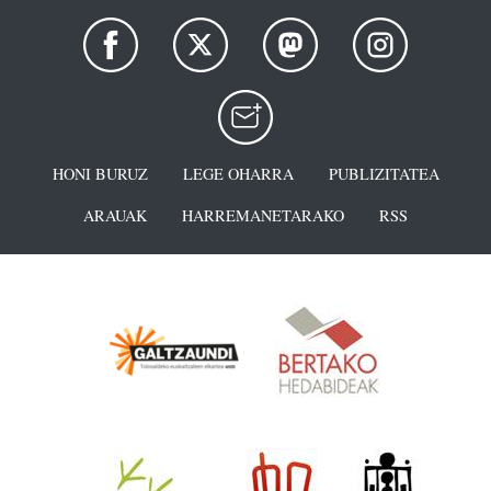
HONI BURUZ
LEGE OHARRA
PUBLIZITATEA
ARAUAK
HARREMANETARAKO
RSS