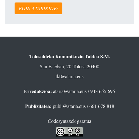
EGIN ATARIKIDE!
Tolosaldeko Komunikazio Taldea S.M.
San Esteban, 20 Tolosa 20400
tkt@ataria.eus
Erredakzioa:
ataria@ataria.eus
/ 943 655 695
Publizitatea:
publi@ataria.eus
/ 661 678 818
Codesyntaxek garatua