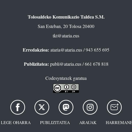
Tolosaldeko Komunikazio Taldea S.M.
San Esteban, 20 Tolosa 20400
tkt@ataria.eus
Erredakzioa:
ataria@ataria.eus
/ 943 655 695
Publizitatea:
publi@ataria.eus
/ 661 678 818
Codesyntaxek garatua
LEGE OHARRA
PUBLIZITATEA
ARAUAK
HARREMANE