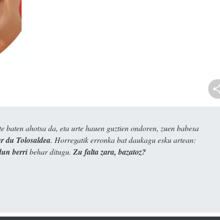
e baten ahotsa da, eta urte hauen guztien ondoren, zuen babesa
 du Tolosaldea
. Horregatik erronka bat daukagu esku artean:
dun berri
behar ditugu.
Zu falta zara, bazatoz?