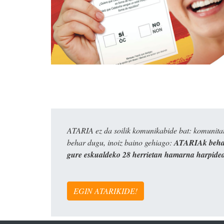
ATARIA ez da soilik komunikabide bat: komunitat
behar dugu, inoiz baino gehiago:
ATARIAk behar
gure eskualdeko 28 herrietan hamarna harpide
EGIN ATARIKIDE!