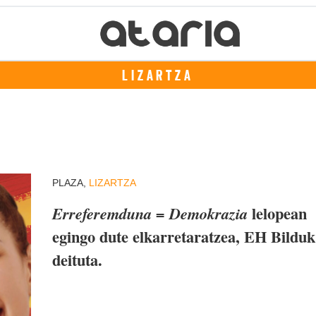
LIZARTZA
PLAZA,
LIZARTZA
lelopean
Erreferemduna = Demokrazia
egingo dute elkarretaratzea, EH Bilduk
deituta.