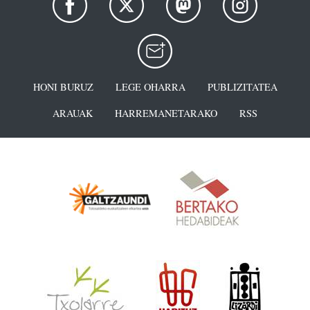
HONI BURUZ
LEGE OHARRA
PUBLIZITATEA
ARAUAK
HARREMANETARAKO
RSS