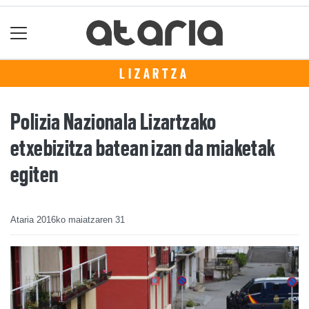
LIZARTZA
Polizia Nazionala Lizartzako
etxebizitza batean izan da miaketak
egiten
Ataria
2016ko maiatzaren 31