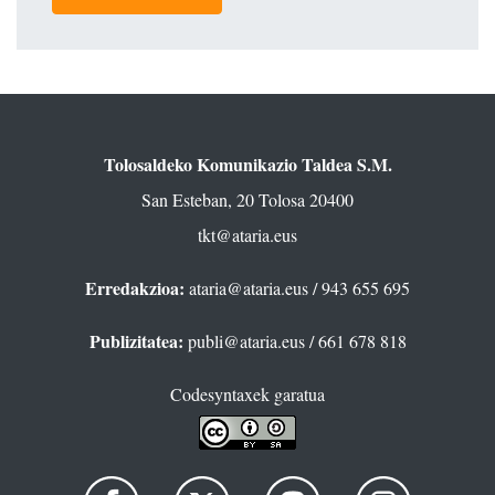
Tolosaldeko Komunikazio Taldea S.M.
San Esteban, 20 Tolosa 20400
tkt@ataria.eus
Erredakzioa:
ataria@ataria.eus
/ 943 655 695
Publizitatea:
publi@ataria.eus
/ 661 678 818
Codesyntaxek garatua