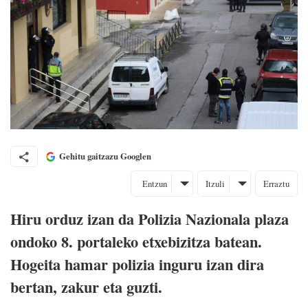
Gehitu gaitzazu Googlen
Entzun
Itzuli
Erraztu
Hiru orduz izan da Polizia Nazionala plaza
ondoko 8. portaleko etxebizitza batean.
Hogeita hamar polizia inguru izan dira
bertan, zakur eta guzti.