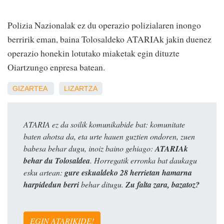
Polizia Nazionalak ez du operazio polizialaren inongo
berririk eman, baina Tolosaldeko ATARIAk jakin duenez
operazio honekin lotutako miaketak egin dituzte
Oiartzungo enpresa batean.
GIZARTEA
LIZARTZA
ATARIA ez da soilik komunikabide bat: komunitate
baten ahotsa da, eta urte hauen guztien ondoren, zuen
babesa behar dugu, inoiz baino gehiago:
ATARIAk
behar du Tolosaldea
. Horregatik erronka bat daukagu
esku artean:
gure eskualdeko 28 herrietan hamarna
harpidedun berri
behar ditugu.
Zu falta zara, bazatoz?
EGIN ATARIKIDE!