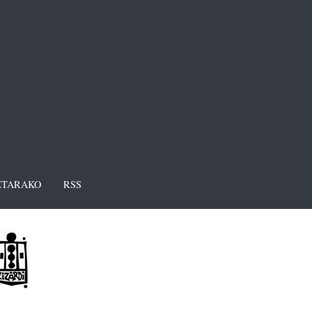
TARAKO
RSS