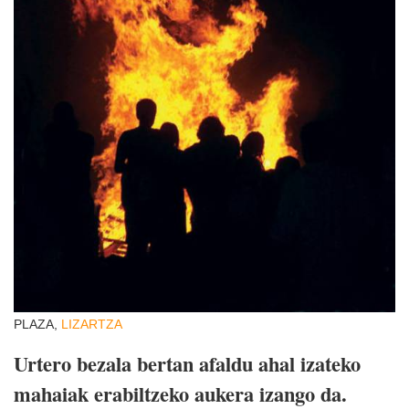
PLAZA,
LIZARTZA
Urtero bezala bertan afaldu ahal izateko
mahaiak erabiltzeko aukera izango da.