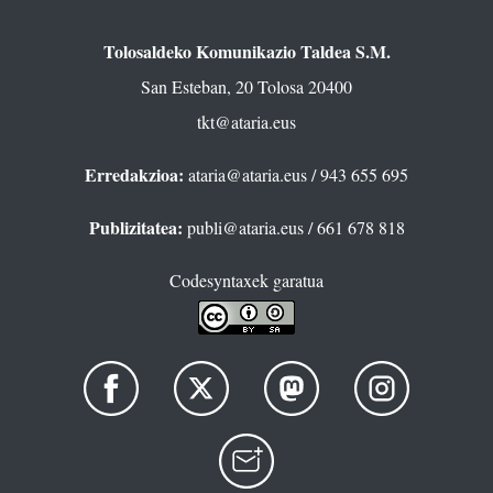
Tolosaldeko Komunikazio Taldea S.M.
San Esteban, 20 Tolosa 20400
tkt@ataria.eus
Erredakzioa:
ataria@ataria.eus
/ 943 655 695
Publizitatea:
publi@ataria.eus
/ 661 678 818
Codesyntaxek garatua