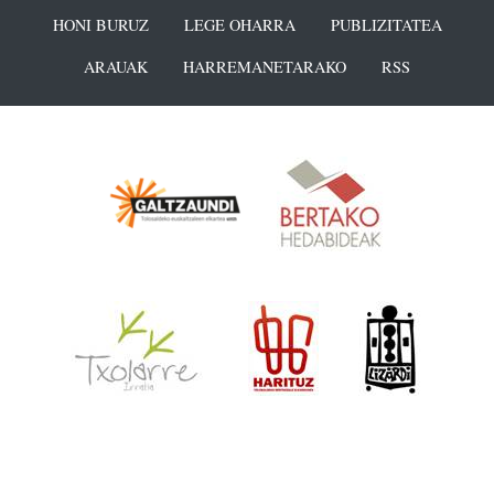
HONI BURUZ
LEGE OHARRA
PUBLIZITATEA
ARAUAK
HARREMANETARAKO
RSS