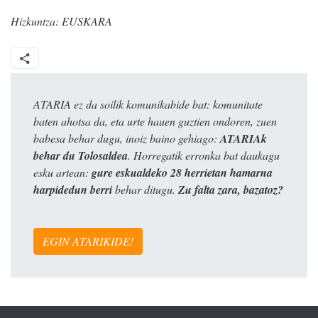
Hizkuntza:
EUSKARA
ATARIA ez da soilik komunikabide bat: komunitate
baten ahotsa da, eta urte hauen guztien ondoren, zuen
babesa behar dugu, inoiz baino gehiago:
ATARIAk
behar du Tolosaldea
. Horregatik erronka bat daukagu
esku artean:
gure eskualdeko 28 herrietan hamarna
harpidedun berri
behar ditugu.
Zu falta zara, bazatoz?
EGIN ATARIKIDE!