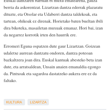
Euskal dantzaren barruan bi muxu ematearena, gauza
berria da askorentzat. Lizartzan dantza ederrak plazaratu
dituzte, eta Otsolar eta Udaberri dantza taldekoak, eta
tartean, ohikoak ez direnak. Horietako baten bueltan ibili
dira bikoteka, masailetan muxuak emanaz. Hori bai, izan
da negarrez korrotik irten den haurrik ere.
Erromeri Eguna ospatzen dute gaur Lizartzan. Goizean
udaletxe aurrean dantzatu ondoren, dantza poteoan
bazkaltzera joan dira. Euskal kantuak abesteko beta izan
dute, eta arratsaldean, Unsain anaien emanaldia egongo
da. Pintxoak eta sagardoa dastatzeko aukera ere ez da
faltako.
KULTURA
LIZARTZA