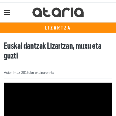
LIZARTZA
Euskal dantzak Lizartzan, muxu eta
guzti
Asier Imaz
2015eko ekainaren 6a