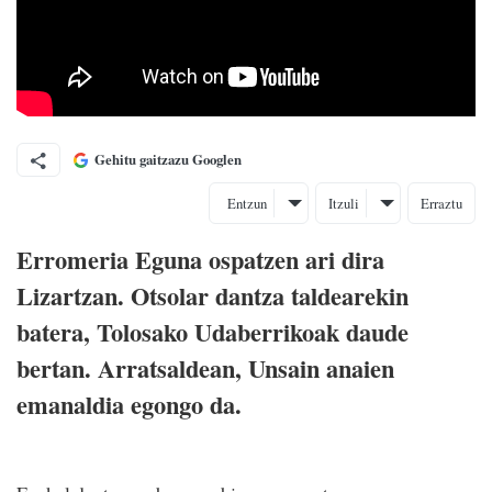
Gehitu gaitzazu Googlen
Entzun
Itzuli
Erraztu
Erromeria Eguna ospatzen ari dira
Lizartzan. Otsolar dantza taldearekin
batera, Tolosako Udaberrikoak daude
bertan. Arratsaldean, Unsain anaien
emanaldia egongo da.