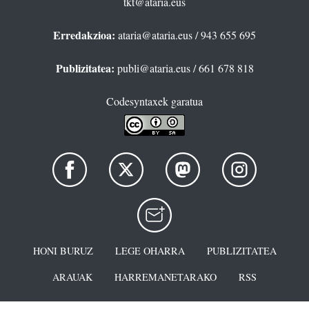
tkt@ataria.eus
Erredakzioa:
ataria@ataria.eus
/ 943 655 695
Publizitatea:
publi@ataria.eus
/ 661 678 818
Codesyntaxek garatua
HONI BURUZ
LEGE OHARRA
PUBLIZITATEA
ARAUAK
HARREMANETARAKO
RSS