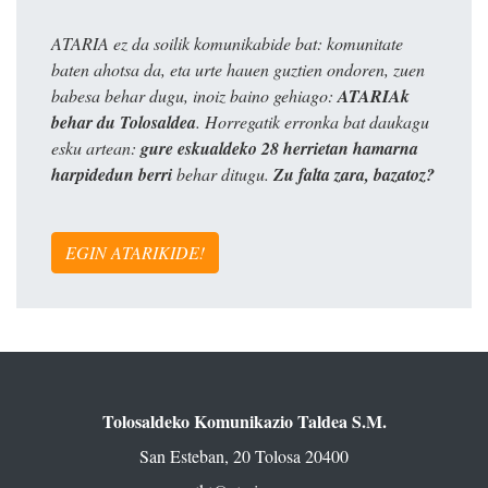
ATARIA ez da soilik komunikabide bat: komunitate
baten ahotsa da, eta urte hauen guztien ondoren, zuen
babesa behar dugu, inoiz baino gehiago:
ATARIAk
behar du Tolosaldea
. Horregatik erronka bat daukagu
esku artean:
gure eskualdeko 28 herrietan hamarna
harpidedun berri
behar ditugu.
Zu falta zara, bazatoz?
EGIN ATARIKIDE!
Tolosaldeko Komunikazio Taldea S.M.
San Esteban, 20 Tolosa 20400