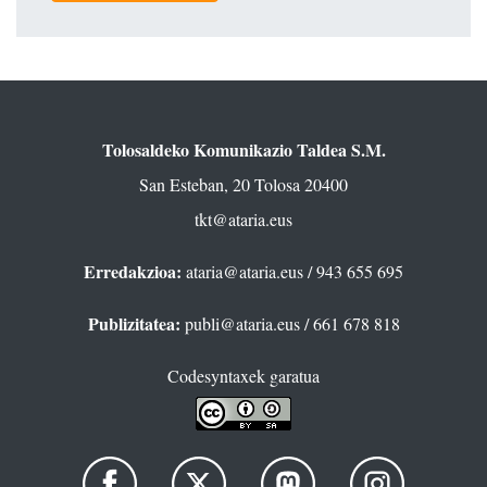
Tolosaldeko Komunikazio Taldea S.M.
San Esteban, 20 Tolosa 20400
tkt@ataria.eus
Erredakzioa:
ataria@ataria.eus
/ 943 655 695
Publizitatea:
publi@ataria.eus
/ 661 678 818
Codesyntaxek garatua