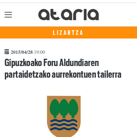
LIZARTZA
2015/04/28
19:00
Gipuzkoako Foru Aldundiaren
partaidetzako aurrekontuen tailerra