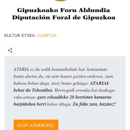
KULTUR ETXEA,
LIZARTZA
ATARIA ez da soilik komunikabide bat: komunitate
baten ahotsa da, eta urte hauen guztien ondoren, zuen
babesa behar dugu, inoiz baino gehiago:
ATARIAk
behar du Tolosaldea
. Horregatik erronka bat daukagu
esku artean:
gure eskualdeko 28 herrietan hamarna
harpidedun berri
behar ditugu.
Zu falta zara, bazatoz?
EGIN ATARIKIDE!