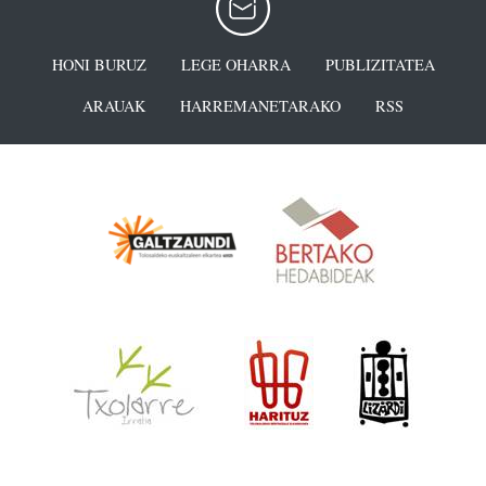
HONI BURUZ
LEGE OHARRA
PUBLIZITATEA
ARAUAK
HARREMANETARAKO
RSS