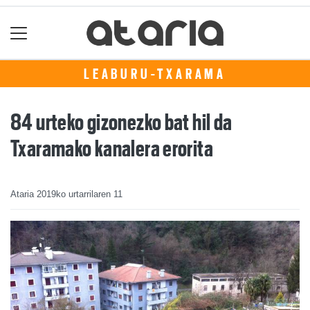
LEABURU-TXARAMA
84 urteko gizonezko bat hil da
Txaramako kanalera erorita
Ataria
2019ko urtarrilaren 11