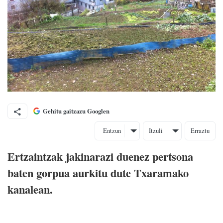
Gehitu gaitzazu Googlen
Entzun
Itzuli
Erraztu
Ertzaintzak jakinarazi duenez pertsona
baten gorpua aurkitu dute Txaramako
kanalean.