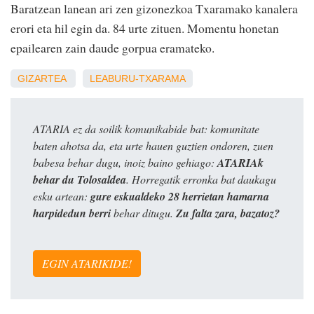
Baratzean lanean ari zen gizonezkoa Txaramako kanalera
erori eta hil egin da. 84 urte zituen. Momentu honetan
epailearen zain daude gorpua eramateko.
GIZARTEA
LEABURU-TXARAMA
ATARIA ez da soilik komunikabide bat: komunitate
baten ahotsa da, eta urte hauen guztien ondoren, zuen
babesa behar dugu, inoiz baino gehiago:
ATARIAk
behar du Tolosaldea
. Horregatik erronka bat daukagu
esku artean:
gure eskualdeko 28 herrietan hamarna
harpidedun berri
behar ditugu.
Zu falta zara, bazatoz?
EGIN ATARIKIDE!