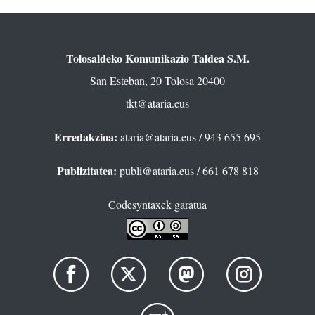
Tolosaldeko Komunikazio Taldea S.M.
San Esteban, 20 Tolosa 20400
tkt@ataria.eus
Erredakzioa:
ataria@ataria.eus
/ 943 655 695
Publizitatea:
publi@ataria.eus
/ 661 678 818
Codesyntaxek garatua