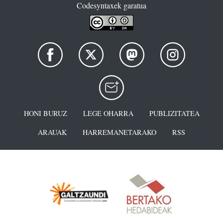
Codesyntaxek garatua
HONI BURUZ
LEGE OHARRA
PUBLIZITATEA
ARAUAK
HARREMANETARAKO
RSS