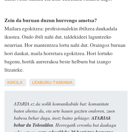
Zein da buruan duzun hurrengo ametsa?
Mailara egokitzea: profesionalekin ibiltzea daukadala
ikustea. Ondo ibili nahi dut, taldekideei laguntzeko
neurrian. Hor mantentzea lortu nahi dut. Oraingoz buruan
hori daukat, maila horretara egokitzea. Hori lortuko
bagenu, hortik aurrerakoa beste helburu bat izango
litzateke.
KIROLA
LEABURU-TXARAMA
ATARIA ez da soilik komunikabide bat: komunitate
baten ahotsa da, eta urte hauen guztien ondoren, zuen
babesa behar dugu, inoiz baino gehiago:
ATARIAk
behar du Tolosaldea
. Horregatik erronka bat daukagu
esku artean:
gure eskualdeko 28 herrietan hamarna