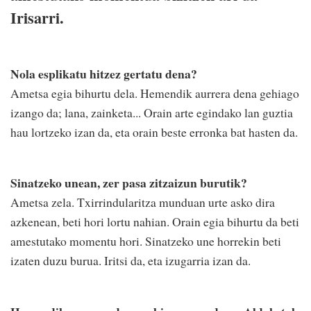
Irisarri.
Nola esplikatu hitzez gertatu dena?
Ametsa egia bihurtu dela. Hemendik aurrera dena gehiago
izango da; lana, zainketa... Orain arte egindako lan guztia
hau lortzeko izan da, eta orain beste erronka bat hasten da.
Sinatzeko unean, zer pasa zitzaizun burutik?
Ametsa zela. Txirrindularitza munduan urte asko dira
azkenean, beti hori lortu nahian. Orain egia bihurtu da beti
amestutako momentu hori. Sinatzeko une horrekin beti
izaten duzu burua. Iritsi da, eta izugarria izan da.