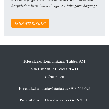
harpidedun berri
behar ditugu.
Zu falta zara, bazatoz?
EGIN ATARIKIDE!
Tolosaldeko Komunikazio Taldea S.M.
San Esteban, 20 Tolosa 20400
tkt@ataria.eus
Erredakzioa:
ataria@ataria.eus
/ 943 655 695
Publizitatea:
publi@ataria.eus
/ 661 678 818