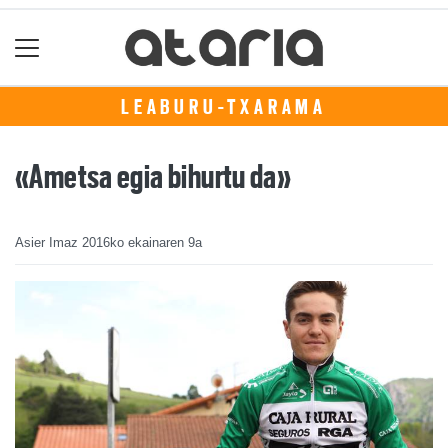
LEABURU-TXARAMA
«Ametsa egia bihurtu da»
Asier Imaz
2016ko ekainaren 9a