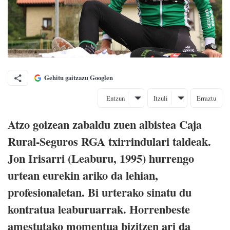
Gehitu gaitzazu Googlen
Entzun
Itzuli
Erraztu
Atzo goizean zabaldu zuen albistea Caja
Rural-Seguros RGA txirrindulari taldeak.
Jon Irisarri (Leaburu, 1995) hurrengo
urtean eurekin ariko da lehian,
profesionaletan. Bi urterako sinatu du
kontratua leaburuarrak. Horrenbeste
amestutako momentua bizitzen ari da