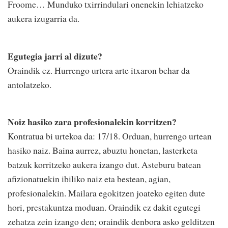
Froome… Munduko txirrindulari onenekin lehiatzeko
aukera izugarria da.
Egutegia jarri al dizute?
Oraindik ez. Hurrengo urtera arte itxaron behar da
antolatzeko.
Noiz hasiko zara profesionalekin korritzen?
Kontratua bi urtekoa da: 17/18. Orduan, hurrengo urtean
hasiko naiz. Baina aurrez, abuztu honetan, lasterketa
batzuk korritzeko aukera izango dut. Asteburu batean
afizionatuekin ibiliko naiz eta bestean, agian,
profesionalekin. Mailara egokitzen joateko egiten dute
hori, prestakuntza moduan. Oraindik ez dakit egutegi
zehatza zein izango den; oraindik denbora asko gelditzen