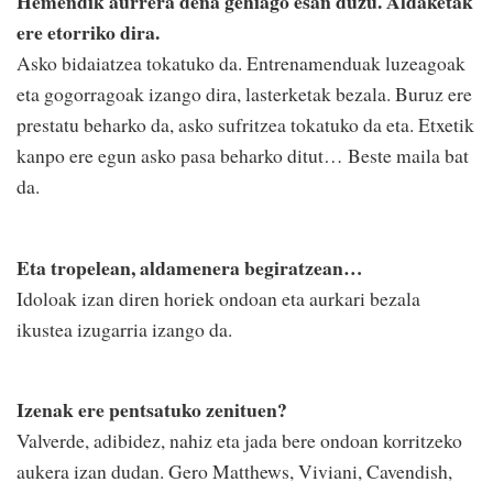
Hemendik aurrera dena gehiago esan duzu. Aldaketak
ere etorriko dira.
Asko bidaiatzea tokatuko da. Entrenamenduak luzeagoak
eta gogorragoak izango dira, lasterketak bezala. Buruz ere
prestatu beharko da, asko sufritzea tokatuko da eta. Etxetik
kanpo ere egun asko pasa beharko ditut… Beste maila bat
da.
Eta tropelean, aldamenera begiratzean…
Idoloak izan diren horiek ondoan eta aurkari bezala
ikustea izugarria izango da.
Izenak ere pentsatuko zenituen?
Valverde, adibidez, nahiz eta jada bere ondoan korritzeko
aukera izan dudan. Gero Matthews, Viviani, Cavendish,