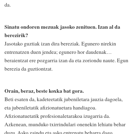
da.
Sinatu ondoren mezuak jasoko zenituen. Izan al da
berezirik?
Jasotako guztiak izan dira bereziak. Egunero nirekin
entrenatzen duen jendea; egunero hor daudenak…
beraientzat ere pozgarria izan da eta zoriondu naute. Egun
berezia da guztiontzat.
Orain, beraz, beste koxka bat gora.
Beti esaten da, kadeteetatik jubeniletara jauzia dagoela,
eta jubeniletatik afizionatuetara handiagoa.
Afizionatuetatik profesionaletarakoa izugarria da.
Azkenean, munduko txirrindulari onenekin lehiatu behar
duzu. Asko zaindu eta asko entrenatu beharra dago.