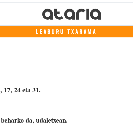
LEABURU-TXARAMA
, 17, 24 eta 31.
 beharko da, udaletxean.