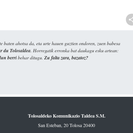
e baten ahotsa da, eta urte hauen guztien ondoren, zuen babesa
 du Tolosaldea
. Horregatik erronka bat daukagu esku artean:
dun berri
behar ditugu.
Zu falta zara, bazatoz?
Tolosaldeko Komunikazio Taldea S.M.
San Esteban, 20 Tolosa 20400