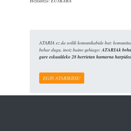
Hizkuntza:
EUSKARA
ATARIA ez da soilik komunikabide bat: komunitat
behar dugu, inoiz baino gehiago:
ATARIAk behar
gure eskualdeko 28 herrietan hamarna harpide
EGIN ATARIKIDE!