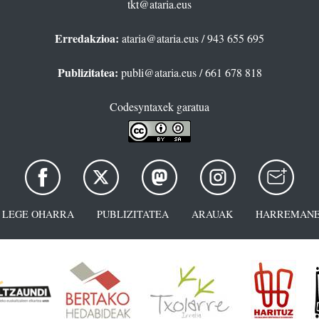
tkt@ataria.eus
Erredakzioa:
ataria@ataria.eus
/ 943 655 695
Publizitatea:
publi@ataria.eus
/ 661 678 818
Codesyntaxek garatua
LEGE OHARRA
PUBLIZITATEA
ARAUAK
HARREMANE