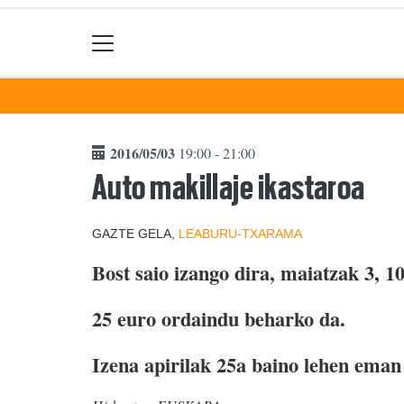
2016/05/03
19:00 - 21:00
Auto makillaje ikastaroa
GAZTE GELA,
LEABURU-TXARAMA
Bost saio izango dira, maiatzak 3, 10
25 euro ordaindu beharko da.
Izena apirilak 25a baino lehen eman