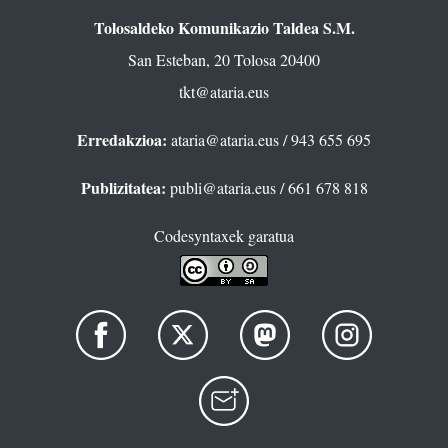
Tolosaldeko Komunikazio Taldea S.M.
San Esteban, 20 Tolosa 20400
tkt@ataria.eus
Erredakzioa:
ataria@ataria.eus
/ 943 655 695
Publizitatea:
publi@ataria.eus
/ 661 678 818
Codesyntaxek garatua