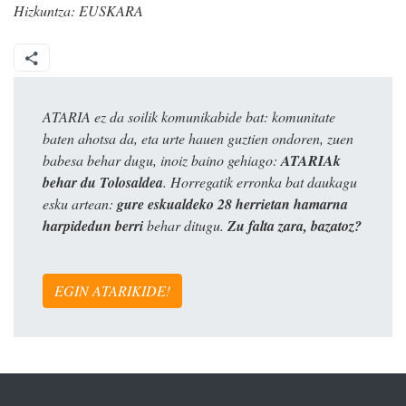
Hizkuntza:
EUSKARA
ATARIA ez da soilik komunikabide bat: komunitate
baten ahotsa da, eta urte hauen guztien ondoren, zuen
babesa behar dugu, inoiz baino gehiago:
ATARIAk
behar du Tolosaldea
. Horregatik erronka bat daukagu
esku artean:
gure eskualdeko 28 herrietan hamarna
harpidedun berri
behar ditugu.
Zu falta zara, bazatoz?
EGIN ATARIKIDE!