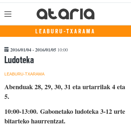
LEABURU-TXARAMA
2016/01/04 - 2016/01/05
10:00
Ludoteka
LEABURU-TXARAMA
Abenduak 28, 29, 30, 31 eta urtarrilak 4 eta
5.
10:00-13:00.
Gabonetako ludoteka 3-12 urte
bitarteko haurrentzat.