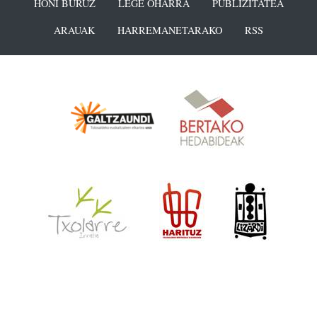
HONI BURUZ
LEGE OHARRA
PUBLIZITATEA
ARAUAK
HARREMANETARAKO
RSS