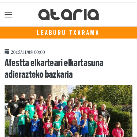
LEABURU-TXARAMA
2015/11/08
00:00
Afestta elkarteari elkartasuna
adierazteko bazkaria