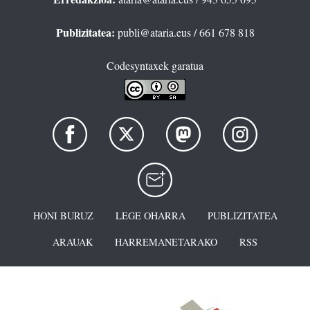
Publizitatea:
publi@ataria.eus
/ 661 678 818
Codesyntaxek garatua
HONI BURUZ
LEGE OHARRA
PUBLIZITATEA
ARAUAK
HARREMANETARAKO
RSS