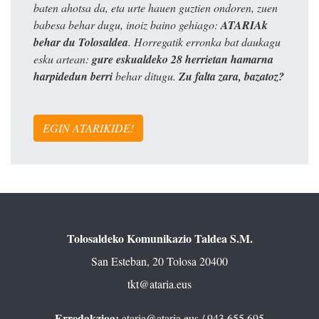
baten ahotsa da, eta urte hauen guztien ondoren, zuen
babesa behar dugu, inoiz baino gehiago:
ATARIAk
behar du Tolosaldea
. Horregatik erronka bat daukagu
esku artean:
gure eskualdeko 28 herrietan hamarna
harpidedun berri
behar ditugu.
Zu falta zara, bazatoz?
EGIN ATARIKIDE!
Tolosaldeko Komunikazio Taldea S.M.
San Esteban, 20 Tolosa 20400
tkt@ataria.eus
Erredakzioa:
ataria@ataria.eus
/ 943 655 695