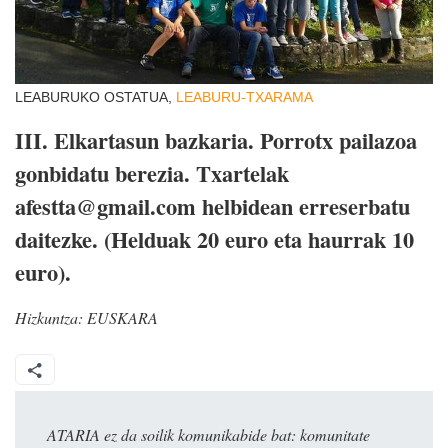
LEABURUKO OSTATUA,
LEABURU-TXARAMA
III. Elkartasun bazkaria. Porrotx pailazoa
gonbidatu berezia. Txartelak
afestta@gmail.com helbidean erreserbatu
daitezke. (Helduak 20 euro eta haurrak 10
euro).
Hizkuntza:
EUSKARA
ATARIA ez da soilik komunikabide bat: komunitate