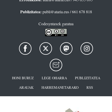
Publizitatea:
publi@ataria.eus
/ 661 678 818
Codesyntaxek garatua
HONI BURUZ
LEGE OHARRA
PUBLIZITATEA
ARAUAK
HARREMANETARAKO
RSS