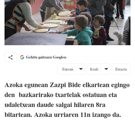
Gehitu gaitzazu Googlen
Entzun
Itzuli
Erraztu
Azoka egunean Zazpi Bide elkartean egingo
den bazkarirako txartelak ostatuan eta
udaletxean daude salgai hilaren 8ra
bitartean. Azoka urriaren 11n izango da.