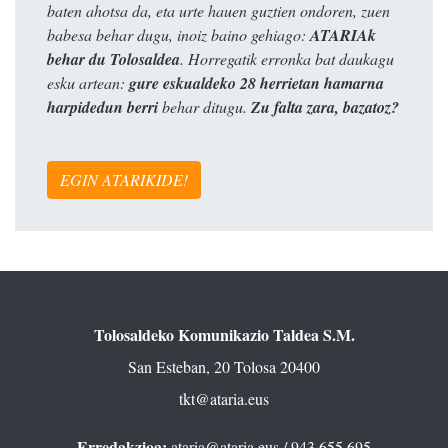
baten ahotsa da, eta urte hauen guztien ondoren, zuen
babesa behar dugu, inoiz baino gehiago:
ATARIAk
behar du Tolosaldea
. Horregatik erronka bat daukagu
esku artean:
gure eskualdeko 28 herrietan hamarna
harpidedun berri
behar ditugu.
Zu falta zara, bazatoz?
EGIN ATARIKIDE!
Tolosaldeko Komunikazio Taldea S.M.
San Esteban, 20 Tolosa 20400
tkt@ataria.eus
Erredakzioa:
ataria@ataria.eus
/ 943 655 695