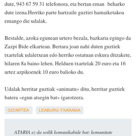
dute, 943 67 59 31 telefonora, eta bertan eman beharko
dute izena.Herriko parte hartzaile guztiei hamaiketakoa
emango die udalak.
Bestalde, azoka egunean urtero bezala, bazkaria egingo da
Zazpi Bide elkartean. Bertara joan nahi duten guztiek
txartelak udaletxean edo herriko ostatuan eskura ditzakete,
hilaren 8a baino lehen. Helduen txartelak 20 euro eta 16
urtez azpikoenek 10 euro balioko du.
Udalak herritar guztiak «animatu» ditu, herritar guztiek
batera «egun atsegin bat» igarotzera.
GIZARTEA
LEABURU-TXARAMA
ATARIA ez da soilik komunikabide bat: komunitate