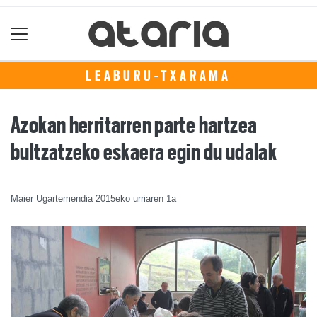
LEABURU-TXARAMA
Azokan herritarren parte hartzea
bultzatzeko eskaera egin du udalak
Maier Ugartemendia
2015eko urriaren 1a