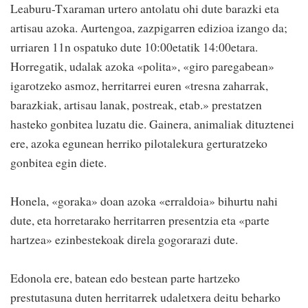
Leaburu-Txaraman urtero antolatu ohi dute barazki eta
artisau azoka. Aurtengoa, zazpigarren edizioa izango da;
urriaren 11n ospatuko dute 10:00etatik 14:00etara.
Horregatik, udalak azoka «polita», «giro paregabean»
igarotzeko asmoz, herritarrei euren «tresna zaharrak,
barazkiak, artisau lanak, postreak, etab.» prestatzen
hasteko gonbitea luzatu die. Gainera, animaliak dituztenei
ere, azoka egunean herriko pilotalekura gerturatzeko
gonbitea egin diete.
Honela, «goraka» doan azoka «erraldoia» bihurtu nahi
dute, eta horretarako herritarren presentzia eta «parte
hartzea» ezinbestekoak direla gogorarazi dute.
Edonola ere, batean edo bestean parte hartzeko
prestutasuna duten herritarrek udaletxera deitu beharko