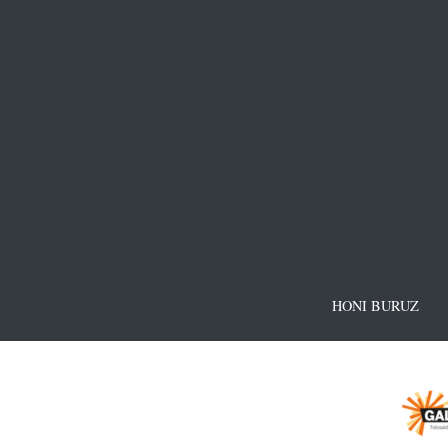
HONI BURUZ