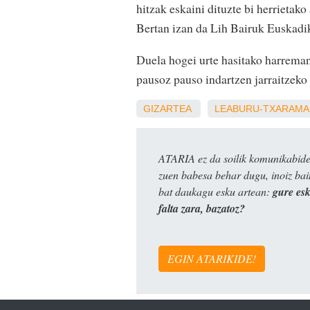
hitzak eskaini dituzte bi herrieta
Bertan izan da Lih Bairuk Euskadik
Duela hogei urte hasitako harreman
pausoz pauso indartzen jarraitzeko
GIZARTEA
LEABURU-TXARAMA
ATARIA ez da soilik komunikabide 
zuen babesa behar dugu, inoiz ba
bat daukagu esku artean:
gure es
falta zara, bazatoz?
EGIN ATARIKIDE!