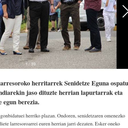
rresoroko herritarrek Senidetze Eguna ospat
ndiarekin jaso dituzte herrian lapurtarrak eta
e egun berezia.
a gonbidatuei herriko plazan. Ondoren, senidetzaren omenezko
diete larresoroarrei euren herrian jarri dezaten. Esker oneko