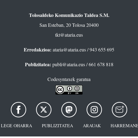
Tolosaldeko Komunikazio Taldea S.M.
San Esteban, 20 Tolosa 20400
tkt@ataria.eus
Erredakzioa:
ataria@ataria.eus
/ 943 655 695
Publizitatea:
publi@ataria.eus
/ 661 678 818
Codesyntaxek garatua
LEGE OHARRA
PUBLIZITATEA
ARAUAK
HARREMANE