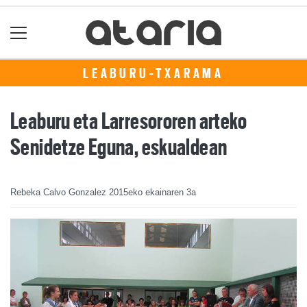
LEABURU-TXARAMA
Leaburu eta Larresororen arteko
Senidetze Eguna, eskualdean
Rebeka Calvo Gonzalez
2015eko ekainaren 3a