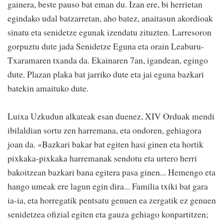
gainera, beste pauso bat eman du. Izan ere, bi herrietan
egindako udal batzarretan, aho batez, anaitasun akordioak
sinatu eta senidetze egunak izendatu zituzten. Larresoron
gorpuztu dute jada Senidetze Eguna eta orain Leaburu-
Txaramaren txanda da. Ekainaren 7an, igandean, egingo
dute. Plazan plaka bat jarriko dute eta jai eguna bazkari
batekin amaituko dute.
Luixa Uzkudun alkateak esan duenez, XIV Orduak mendi
ibilaldian sortu zen harremana, eta ondoren, gehiagora
joan da. «Bazkari bakar bat egiten hasi ginen eta hortik
pixkaka-pixkaka harremanak sendotu eta urtero herri
bakoitzean bazkari bana egitera pasa ginen... Hemengo eta
hango umeak ere lagun egin dira... Familia txiki bat gara
ia-ia, eta horregatik pentsatu genuen ea zergatik ez genuen
senidetzea ofizial egiten eta gauza gehiago konpartitzen;