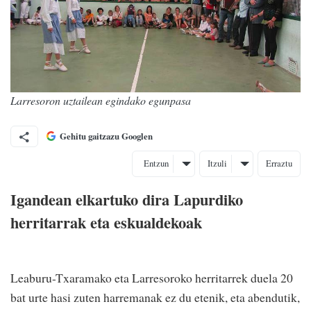
Larresoron uztailean egindako egunpasa
Gehitu gaitzazu Googlen
Entzun
Itzuli
Erraztu
Igandean elkartuko dira Lapurdiko
herritarrak eta eskualdekoak
Leaburu-Txaramako eta Larresoroko herritarrek duela 20
bat urte hasi zuten harremanak ez du etenik, eta abendutik,