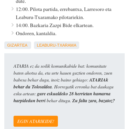
dute.
12:00. Pilota partida, errebantxa, Larresoro eta
Leaburu-Txaramako pilotariekin.
14:00. Bazkaria Zazpi Bide elkartean.
Ondoren, kantaldia.
GIZARTEA
LEABURU-TXARAMA
ATARIA ez da soilik komunikabide bat: komunitate
baten ahotsa da, eta urte hauen guztien ondoren, zuen
babesa behar dugu, inoiz baino gehiago:
ATARIAk
behar du Tolosaldea
. Horregatik erronka bat daukagu
esku artean:
gure eskualdeko 28 herrietan hamarna
harpidedun berri
behar ditugu.
Zu falta zara, bazatoz?
EGIN ATARIKIDE!