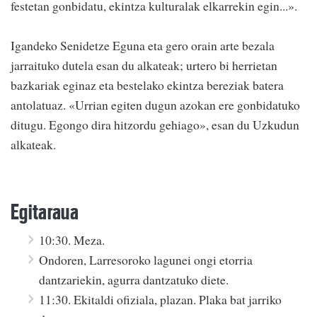
festetan gonbidatu, ekintza kulturalak elkarrekin egin...».
Igandeko Senidetze Eguna eta gero orain arte bezala
jarraituko dutela esan du alkateak; urtero bi herrietan
bazkariak eginaz eta bestelako ekintza bereziak batera
antolatuaz. «Urrian egiten dugun azokan ere gonbidatuko
ditugu. Egongo dira hitzordu gehiago», esan du Uzkudun
alkateak.
Egitaraua
10:30. Meza.
Ondoren, Larresoroko lagunei ongi etorria
dantzariekin, agurra dantzatuko diete.
11:30. Ekitaldi ofiziala, plazan. Plaka bat jarriko