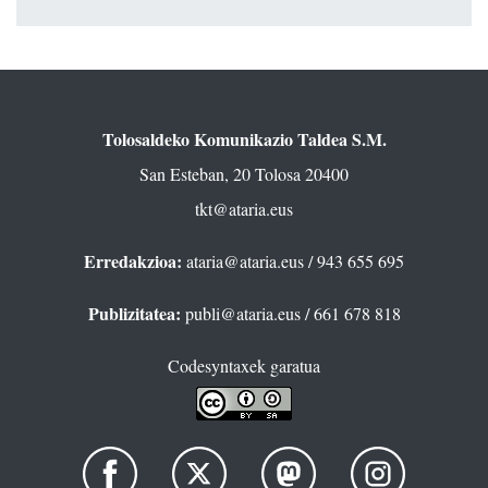
Tolosaldeko Komunikazio Taldea S.M.
San Esteban, 20 Tolosa 20400
tkt@ataria.eus
Erredakzioa:
ataria@ataria.eus
/ 943 655 695
Publizitatea:
publi@ataria.eus
/ 661 678 818
Codesyntaxek garatua