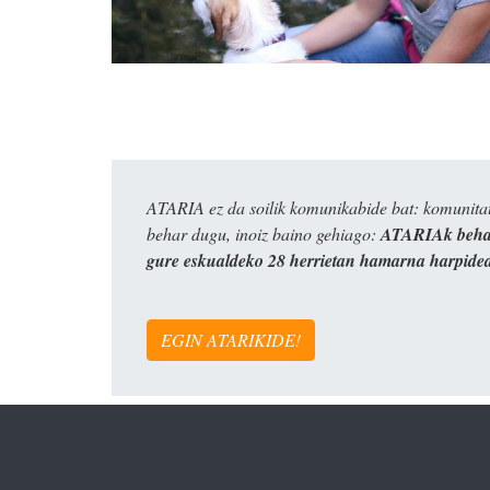
ATARIA ez da soilik komunikabide bat: komunitat
behar dugu, inoiz baino gehiago:
ATARIAk behar
gure eskualdeko 28 herrietan hamarna harpide
EGIN ATARIKIDE!