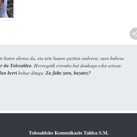
e baten ahotsa da, eta urte hauen guztien ondoren, zuen babesa
 du Tolosaldea
. Horregatik erronka bat daukagu esku artean:
dun berri
behar ditugu.
Zu falta zara, bazatoz?
Tolosaldeko Komunikazio Taldea S.M.