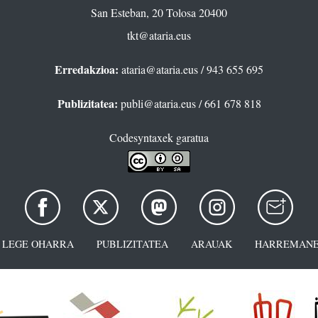
San Esteban, 20 Tolosa 20400
tkt@ataria.eus
Erredakzioa:
ataria@ataria.eus
/ 943 655 695
Publizitatea:
publi@ataria.eus
/ 661 678 818
Codesyntaxek garatua
LEGE OHARRA
PUBLIZITATEA
ARAUAK
HARREMANE