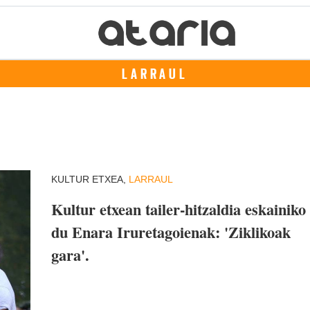
LARRAUL
KULTUR ETXEA,
LARRAUL
Kultur etxean tailer-hitzaldia eskainiko
du Enara Iruretagoienak: 'Ziklikoak
gara'.