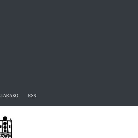
TARAKO
RSS