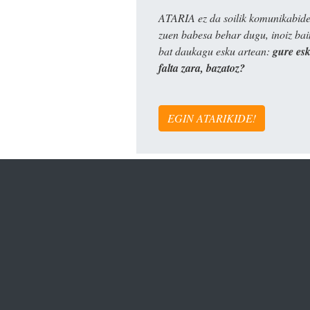
ATARIA ez da soilik komunikabide 
zuen babesa behar dugu, inoiz ba
bat daukagu esku artean:
gure es
falta zara, bazatoz?
EGIN ATARIKIDE!