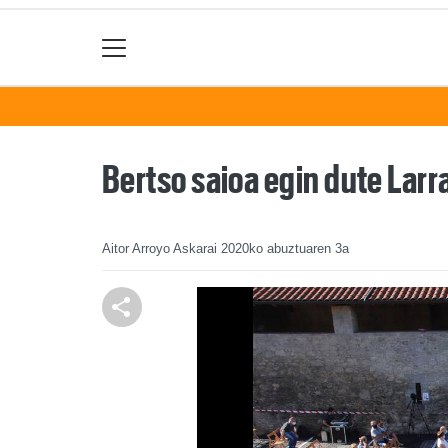
Bertso saioa egin dute Larr
Aitor Arroyo Askarai
2020ko abuztuaren 3a