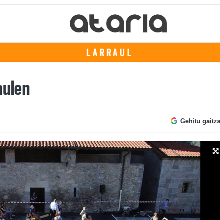
LARRAUL
aulen
Gehitu gaitz