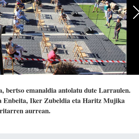
a, bertso emanaldia antolatu dute Larraulen.
 Enbeita, Iker Zubeldia eta Haritz Mujika
rritarren aurrean.