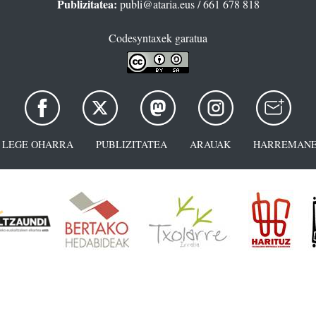
Publizitatea:
publi@ataria.eus
/ 661 678 818
Codesyntaxek garatua
LEGE OHARRA
PUBLIZITATEA
ARAUAK
HARREMANE