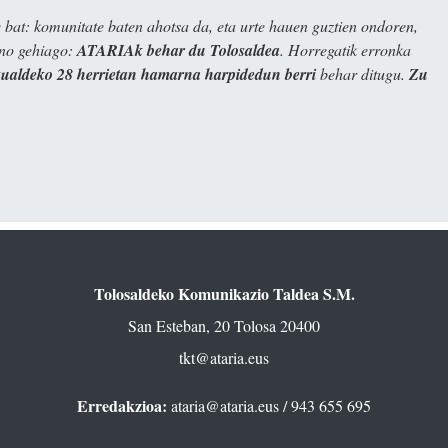
bat: komunitate baten ahotsa da, eta urte hauen guztien ondoren,
ino gehiago:
ATARIAk behar du Tolosaldea
. Horregatik erronka
kualdeko 28 herrietan hamarna harpidedun berri
behar ditugu.
Zu
Tolosaldeko Komunikazio Taldea S.M.
San Esteban, 20 Tolosa 20400
tkt@ataria.eus
Erredakzioa:
ataria@ataria.eus
/ 943 655 695