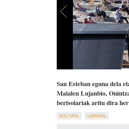
San Esteban eguna dela et
Maialen Lujanbio, Onintza
bertsolariak aritu dira he
KULTURA
LARRAUL