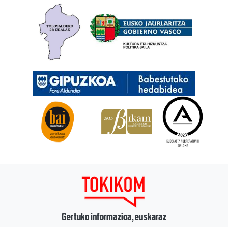
Gertuko informazioa, euskaraz