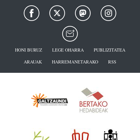
HONI BURUZ
LEGE OHARRA
PUBLIZITATEA
ARAUAK
HARREMANETARAKO
RSS