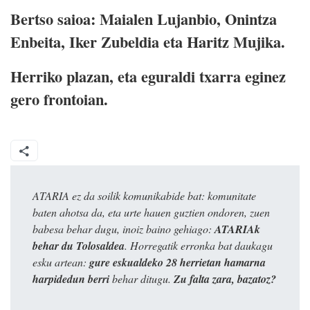
Bertso saioa: Maialen Lujanbio, Onintza
Enbeita, Iker Zubeldia eta Haritz Mujika.
Herriko plazan, eta eguraldi txarra eginez
gero frontoian.
ATARIA ez da soilik komunikabide bat: komunitate
baten ahotsa da, eta urte hauen guztien ondoren, zuen
babesa behar dugu, inoiz baino gehiago:
ATARIAk
behar du Tolosaldea
. Horregatik erronka bat daukagu
esku artean:
gure eskualdeko 28 herrietan hamarna
harpidedun berri
behar ditugu.
Zu falta zara, bazatoz?