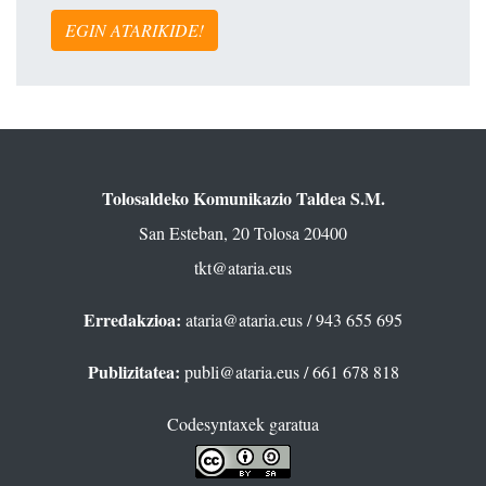
EGIN ATARIKIDE!
Tolosaldeko Komunikazio Taldea S.M.
San Esteban, 20 Tolosa 20400
tkt@ataria.eus
Erredakzioa:
ataria@ataria.eus
/ 943 655 695
Publizitatea:
publi@ataria.eus
/ 661 678 818
Codesyntaxek garatua