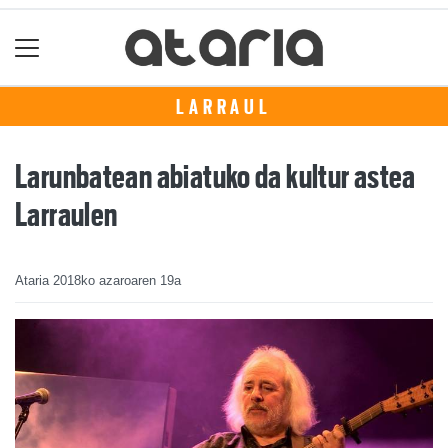
LARRAUL
Larunbatean abiatuko da kultur astea
Larraulen
Ataria
2018ko azaroaren 19a