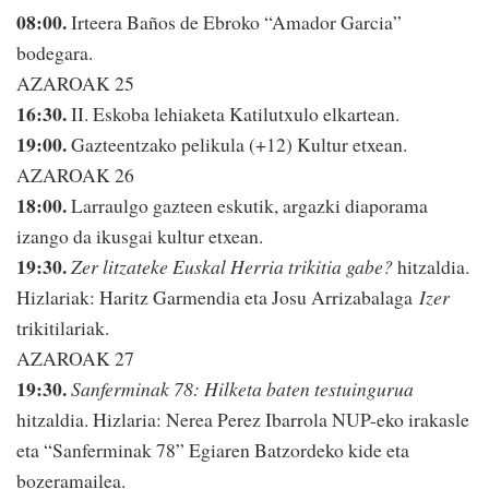
08:00.
Irteera Baños de Ebroko “Amador Garcia”
bodegara.
AZAROAK 25
16:30.
II. Eskoba lehiaketa Katilutxulo elkartean.
19:00.
Gazteentzako pelikula (+12) Kultur etxean.
AZAROAK 26
18:00.
Larraulgo gazteen eskutik, argazki diaporama
izango da ikusgai kultur etxean.
19:30.
Zer litzateke Euskal Herria trikitia gabe?
hitzaldia.
Hizlariak: Haritz Garmendia eta Josu Arrizabalaga
Izer
trikitilariak.
AZAROAK 27
19:30.
Sanferminak 78: Hilketa baten testuingurua
hitzaldia. Hizlaria: Nerea Perez Ibarrola NUP-eko irakasle
eta “Sanferminak 78” Egiaren Batzordeko kide eta
bozeramailea.