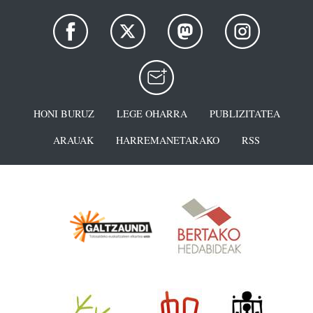
HONI BURUZ
LEGE OHARRA
PUBLIZITATEA
ARAUAK
HARREMANETARAKO
RSS