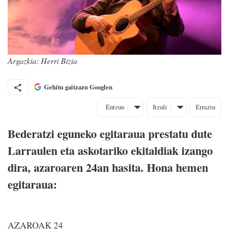
Argazkia: Herri Bizia
Gehitu gaitzazu Googlen
Entzun
Itzuli
Erraztu
Bederatzi eguneko egitaraua prestatu dute
Larraulen eta askotariko ekitaldiak izango
dira, azaroaren 24an hasita. Hona hemen
egitaraua:
AZAROAK 24