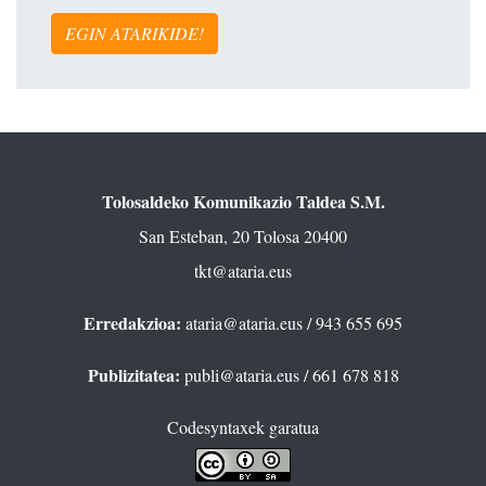
EGIN ATARIKIDE!
Tolosaldeko Komunikazio Taldea S.M.
San Esteban, 20 Tolosa 20400
tkt@ataria.eus
Erredakzioa:
ataria@ataria.eus
/ 943 655 695
Publizitatea:
publi@ataria.eus
/ 661 678 818
Codesyntaxek garatua