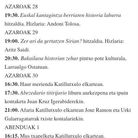
AZAROAK 28
19:30.
Euskal kantagintza berriaren historia laburra
hitzaldia. Hizlaria: Andoni Tolosa.
AZAROAK 29
19:00.
Zer ari da gertatzen Sirian?
hitzaldia. Hizlaria:
Aritz Saidi.
20:30.
Bakailaoa historian zehar
pintxo pote kulturala,
Larraulgo Ostatuan.
AZAROAK 30
16:30.
Haur merienda Katillutxulo elkartean.
17:30.
Abezedario titirijario
liburu aurkezpena eta ipuin
kontaketa Juan Kruz Igerabiderekin.
21:00.
Afaria Katillutxulo elkartean Joxe Ramon eta Urki
Galarragatarrak txiste kontalariekin.
ABENDUAK 1
16:15.
Mus txapelketa Katillutxulo elkartean.