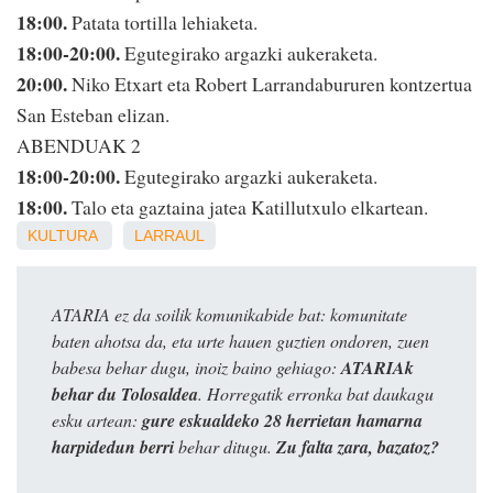
18:00.
Patata tortilla lehiaketa.
18:00-20:00.
Egutegirako argazki aukeraketa.
20:00.
Niko Etxart eta Robert Larrandabururen kontzertua
San Esteban elizan.
ABENDUAK 2
18:00-20:00.
Egutegirako argazki aukeraketa.
18:00.
Talo eta gaztaina jatea Katillutxulo elkartean.
KULTURA
LARRAUL
ATARIA ez da soilik komunikabide bat: komunitate
baten ahotsa da, eta urte hauen guztien ondoren, zuen
babesa behar dugu, inoiz baino gehiago:
ATARIAk
behar du Tolosaldea
. Horregatik erronka bat daukagu
esku artean:
gure eskualdeko 28 herrietan hamarna
harpidedun berri
behar ditugu.
Zu falta zara, bazatoz?