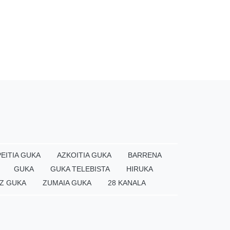
EITIA GUKA
AZKOITIA GUKA
BARRENA
GUKA
GUKA TELEBISTA
HIRUKA
Z GUKA
ZUMAIA GUKA
28 KANALA