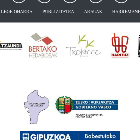
LEGE OHARRA
PUBLIZITATEA
ARAUAK
HARREMANE