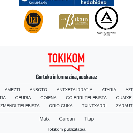
Gertuko informazioa, euskaraz
AMEZTI
ANBOTO
ANTXETA IRRATIA
ATARIA
AZP
TIA
GEURIA
GOIENA
GOIERRI TELEBISTA
GUAIXE
IZMENDI TELEBISTA
ORIO GUKA
TXINTXARRI
ZARAUT
Matx
Gurean
Ttap
Tokikom publizitatea