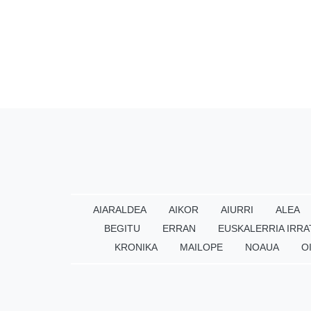
AIARALDEA
AIKOR
AIURRI
ALEA
BEGITU
ERRAN
EUSKALERRIA IRRA
KRONIKA
MAILOPE
NOAUA
O