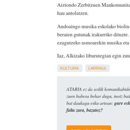
Aiztondo Zerbitzuen Mankomunitate
hau antolatzen.
Andoaingo musika eskolako biolin-j
beraien gutunak irakurriko dituzte.
ezagutzeko asmoarekin musika eta 
Iaz, Alkizako liburutegian egin zute
KULTURA
LARRAUL
ATARIA ez da soilik komunikabide 
zuen babesa behar dugu, inoiz ba
bat daukagu esku artean:
gure es
falta zara, bazatoz?