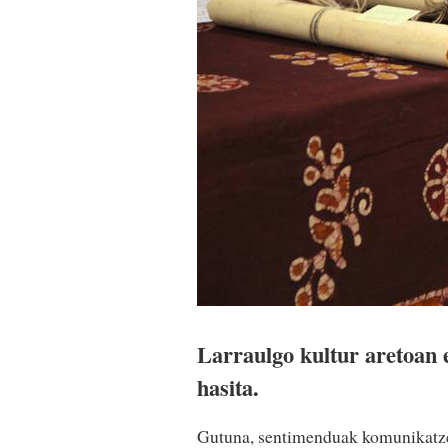
Larraulgo kultur aretoan e
hasita.
Gutuna, sentimenduak komunikatzek