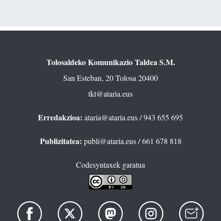
Tolosaldeko Komunikazio Taldea S.M.
San Esteban, 20 Tolosa 20400
tkt@ataria.eus
Erredakzioa:
ataria@ataria.eus
/ 943 655 695
Publizitatea:
publi@ataria.eus
/ 661 678 818
Codesyntaxek garatua