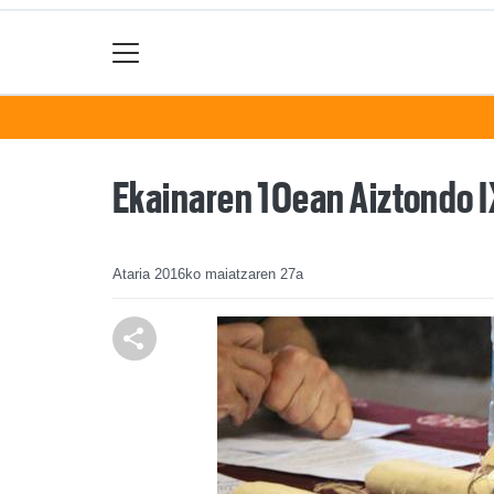
Ekainaren 10ean Aiztondo I
Ataria
2016ko maiatzaren 27a