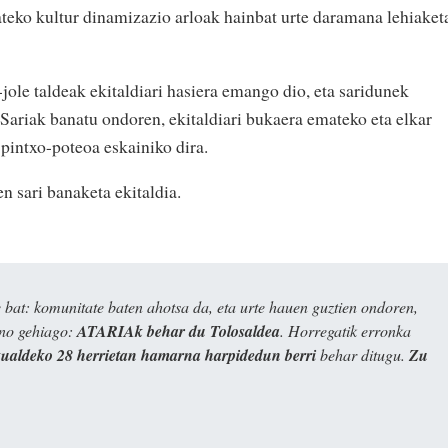
ko kultur dinamizazio arloak hainbat urte daramana lehiaket
ole taldeak ekitaldiari hasiera emango dio, eta saridunek
 Sariak banatu ondoren, ekitaldiari bukaera emateko eta elkar
pintxo-poteoa eskainiko dira.
n sari banaketa ekitaldia.
bat: komunitate baten ahotsa da, eta urte hauen guztien ondoren,
ino gehiago:
ATARIAk behar du Tolosaldea
. Horregatik erronka
kualdeko 28 herrietan hamarna harpidedun berri
behar ditugu.
Zu