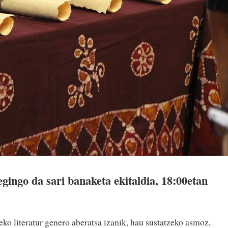
gingo da sari banaketa ekitaldia, 18:00etan
o literatur genero aberatsa izanik, hau sustatzeko asmoz,