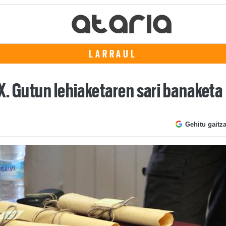
LARRAUL
X. Gutun lehiaketaren sari banaketa
Gehitu gaitz