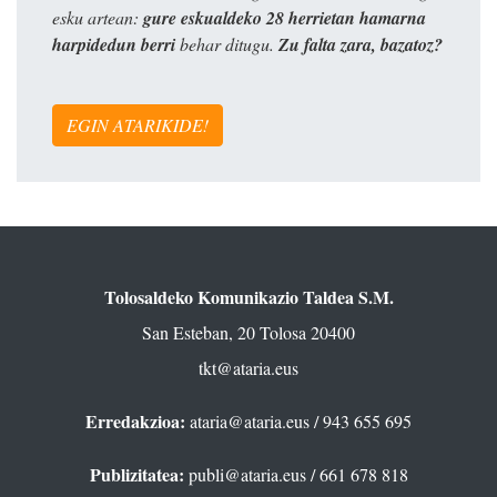
esku artean:
gure eskualdeko 28 herrietan hamarna
harpidedun berri
behar ditugu.
Zu falta zara, bazatoz?
EGIN ATARIKIDE!
Tolosaldeko Komunikazio Taldea S.M.
San Esteban, 20 Tolosa 20400
tkt@ataria.eus
Erredakzioa:
ataria@ataria.eus
/ 943 655 695
Publizitatea:
publi@ataria.eus
/ 661 678 818