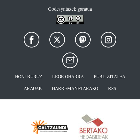
Codesyntaxek garatua
HONI BURUZ
LEGE OHARRA
PUBLIZITATEA
ARAUAK
HARREMANETARAKO
RSS