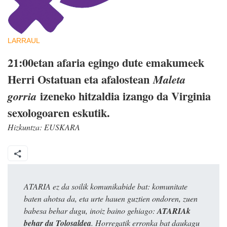
LARRAUL
21:00etan afaria egingo dute emakumeek
Herri Ostatuan eta afalostean
Maleta
izeneko hitzaldia izango da Virginia
gorria
sexologoaren eskutik.
Hizkuntza:
EUSKARA
ATARIA ez da soilik komunikabide bat: komunitate
baten ahotsa da, eta urte hauen guztien ondoren, zuen
babesa behar dugu, inoiz baino gehiago:
ATARIAk
behar du Tolosaldea
. Horregatik erronka bat daukagu