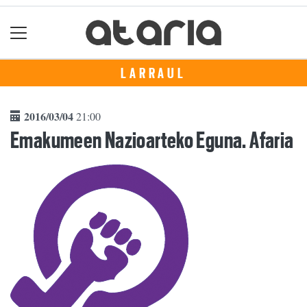
LARRAUL
2016/03/04
21:00
Emakumeen Nazioarteko Eguna. Afaria