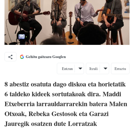
Gehitu gaitzazu Googlen
Entzun
Itzuli
Erraztu
8 abestiz osatuta dago diskoa eta horietatik
6 taldeko kideek sortutakoak dira. Maddi
Etxeberria larrauldarrarekin batera Malen
Otxoak, Rebeka Gestosok eta Garazi
Jauregik osatzen dute Lorratzak