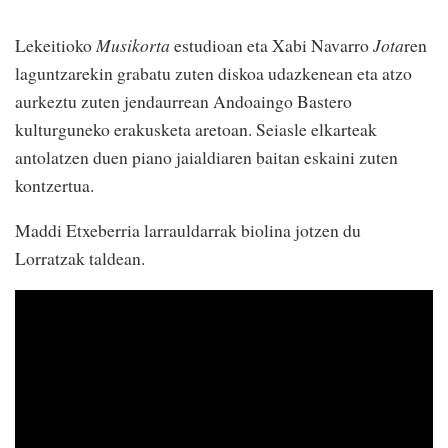
Lekeitioko
Musikorta
estudioan eta Xabi Navarro
Jota
ren
laguntzarekin grabatu zuten diskoa udazkenean eta atzo
aurkeztu zuten jendaurrean Andoaingo Bastero
kulturguneko erakusketa aretoan. Seiasle elkarteak
antolatzen duen piano jaialdiaren baitan eskaini zuten
kontzertua.
Maddi Etxeberria larrauldarrak biolina jotzen du
Lorratzak taldean.