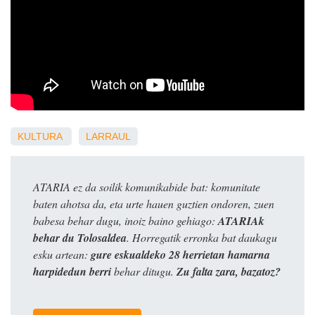
KULTURA
LARRAUL
ATARIA ez da soilik komunikabide bat: komunitate
baten ahotsa da, eta urte hauen guztien ondoren, zuen
babesa behar dugu, inoiz baino gehiago:
ATARIAk
behar du Tolosaldea
. Horregatik erronka bat daukagu
esku artean:
gure eskualdeko 28 herrietan hamarna
harpidedun berri
behar ditugu.
Zu falta zara, bazatoz?