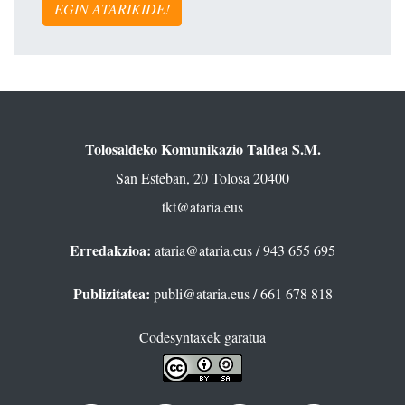
EGIN ATARIKIDE!
Tolosaldeko Komunikazio Taldea S.M.
San Esteban, 20 Tolosa 20400
tkt@ataria.eus
Erredakzioa:
ataria@ataria.eus
/ 943 655 695
Publizitatea:
publi@ataria.eus
/ 661 678 818
Codesyntaxek garatua