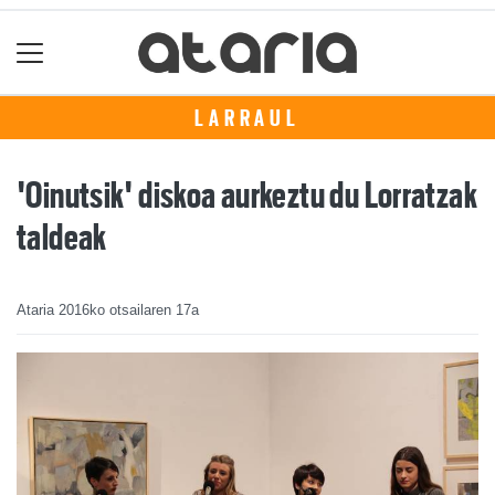
LARRAUL
'Oinutsik' diskoa aurkeztu du Lorratzak
taldeak
Ataria
2016ko otsailaren 17a