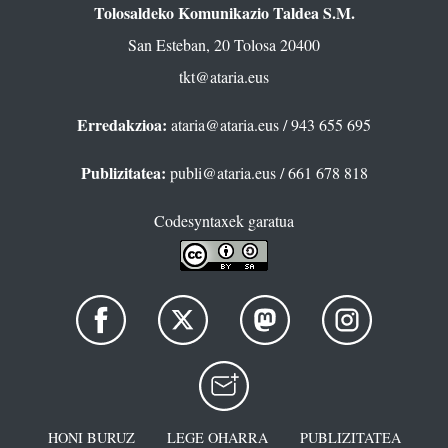
Tolosaldeko Komunikazio Taldea S.M.
San Esteban, 20 Tolosa 20400
tkt@ataria.eus
Erredakzioa:
ataria@ataria.eus
/ 943 655 695
Publizitatea:
publi@ataria.eus
/ 661 678 818
Codesyntaxek garatua
HONI BURUZ
LEGE OHARRA
PUBLIZITATEA