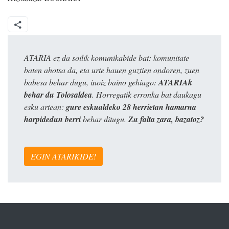
ATARIA ez da soilik komunikabide bat: komunitate
baten ahotsa da, eta urte hauen guztien ondoren, zuen
babesa behar dugu, inoiz baino gehiago:
ATARIAk
behar du Tolosaldea
. Horregatik erronka bat daukagu
esku artean:
gure eskualdeko 28 herrietan hamarna
harpidedun berri
behar ditugu.
Zu falta zara, bazatoz?
EGIN ATARIKIDE!