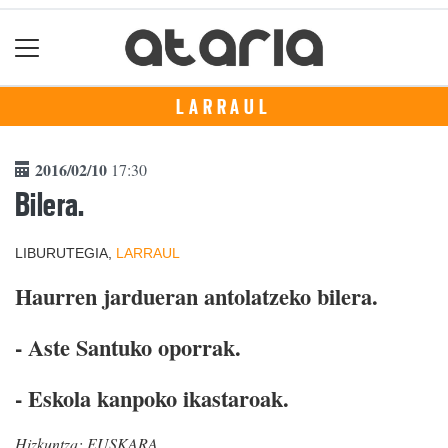
LARRAUL
2016/02/10
17:30
Bilera.
LIBURUTEGIA,
LARRAUL
Haurren jardueran antolatzeko bilera.
- Aste Santuko oporrak.
- Eskola kanpoko ikastaroak.
Hizkuntza:
EUSKARA