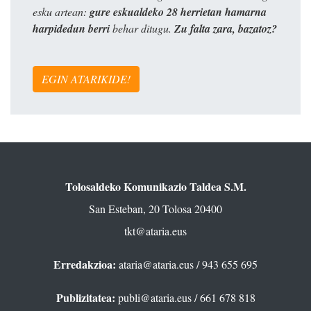
esku artean:
gure eskualdeko 28 herrietan hamarna
harpidedun berri
behar ditugu.
Zu falta zara, bazatoz?
EGIN ATARIKIDE!
Tolosaldeko Komunikazio Taldea S.M.
San Esteban, 20 Tolosa 20400
tkt@ataria.eus
Erredakzioa:
ataria@ataria.eus
/ 943 655 695
Publizitatea:
publi@ataria.eus
/ 661 678 818