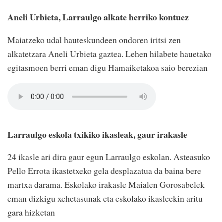
Aneli Urbieta, Larraulgo alkate herriko kontuez
Maiatzeko udal hauteskundeen ondoren iritsi zen
alkatetzara Aneli Urbieta gaztea. Lehen hilabete hauetako
egitasmoen berri eman digu Hamaiketakoa saio berezian
Larraulgo eskola txikiko ikasleak, gaur irakasle
24 ikasle ari dira gaur egun Larraulgo eskolan. Asteasuko
Pello Errota ikastetxeko gela desplazatua da baina bere
martxa darama. Eskolako irakasle Maialen Gorosabelek
eman dizkigu xehetasunak eta eskolako ikasleekin aritu
gara hizketan