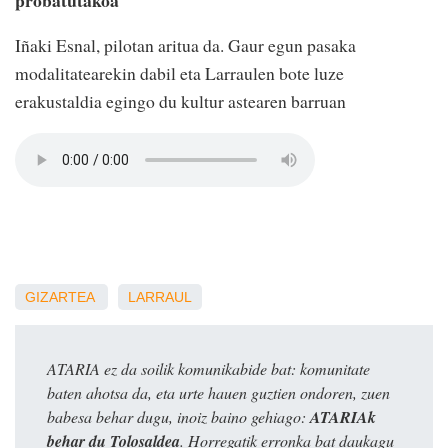
Iñaki Esnal, pilotan aritua da. Gaur egun pasaka
modalitatearekin dabil eta Larraulen bote luze
erakustaldia egingo du kultur astearen barruan
GIZARTEA
LARRAUL
ATARIA ez da soilik komunikabide bat: komunitate
baten ahotsa da, eta urte hauen guztien ondoren, zuen
babesa behar dugu, inoiz baino gehiago:
ATARIAk
behar du Tolosaldea
. Horregatik erronka bat daukagu