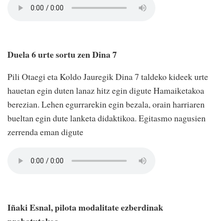
Duela 6 urte sortu zen Dina 7
Pili Otaegi eta Koldo Jauregik Dina 7 taldeko kideek urte
hauetan egin duten lanaz hitz egin digute Hamaiketakoa
berezian. Lehen egurrarekin egin bezala, orain harriaren
bueltan egin dute lanketa didaktikoa. Egitasmo nagusien
zerrenda eman digute
Iñaki Esnal, pilota modalitate ezberdinak
probatutakoa