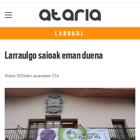
LARRAUL
Larraulgo saioak eman duena
Ataria
2015eko azaroaren 27a