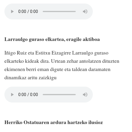
Larraulgo guraso elkartea, eragile aktiboa
Iñigo Ruiz eta Estitxu Eizagirre Larraulgo guraso
elkarteko kideak dira. Urtean zehar antolatzen dituzten
ekimenen berri eman digute eta taldean daramaten
dinamikaz aritu zaizkigu
Herriko Ostatuaren ardura hartzeko ilusioz