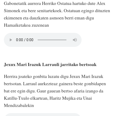
Gabonetatik aurrera Herriko Ostatua hartuko dute Alex
Simonek eta bere senitartekoek. Ostatuan egingo dituzten
ekimenen eta dauzkaten asmoen berri eman digu
Hamaiketakoa zuzenean
Jexux Mari Irazuk Larrauli jarritako bertsoak
Herrira joateko gonbita luzatu digu Jexux Mari Irazuk
bertsotan. Larraul aurkezteaz gainera beste gonbidapen
bat ere egin digu. Gaur gauean bertso afaria izango da
Katillu-Txulo elkartean, Haritz Mujika eta Unai
Mendizabalekin