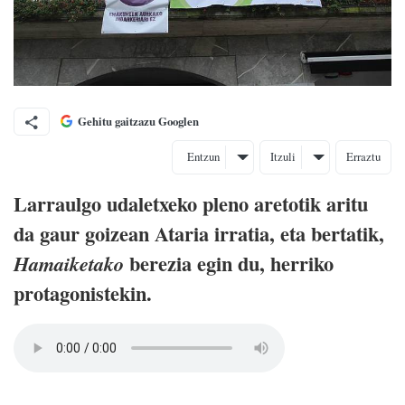
Gehitu gaitzazu Googlen
Entzun
Itzuli
Erraztu
Larraulgo udaletxeko pleno aretotik aritu
da gaur goizean Ataria irratia, eta bertatik,
berezia egin du, herriko
Hamaiketako
protagonistekin.