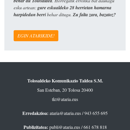
behar du Tolosaldea
. Horregatik erronka bat daukagu
esku artean:
gure eskualdeko 28 herrietan hamarna
harpidedun berri
behar ditugu.
Zu falta zara, bazatoz?
EGIN ATARIKIDE!
Tolosaldeko Komunikazio Taldea S.M.
San Esteban, 20 Tolosa 20400
tkt@ataria.eus
Erredakzioa:
ataria@ataria.eus
/ 943 655 695
Publizitatea:
publi@ataria.eus
/ 661 678 818