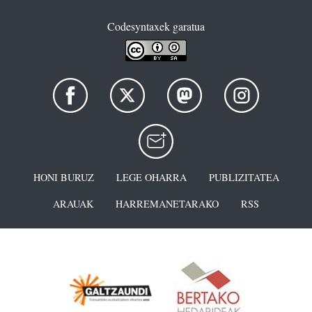
Codesyntaxek garatua
HONI BURUZ
LEGE OHARRA
PUBLIZITATEA
ARAUAK
HARREMANETARAKO
RSS