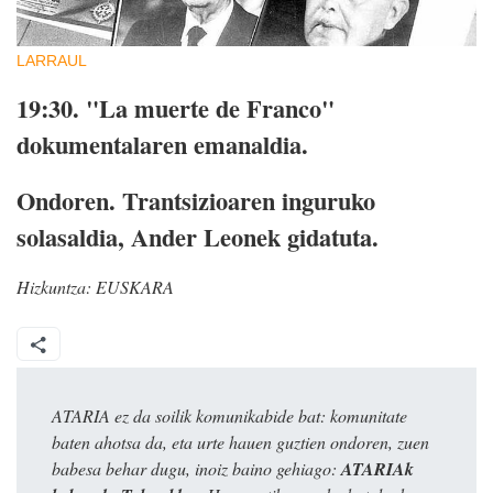
LARRAUL
19:30.
"La muerte de Franco"
dokumentalaren emanaldia.
Ondoren.
Trantsizioaren inguruko
solasaldia, Ander Leonek gidatuta.
Hizkuntza:
EUSKARA
ATARIA ez da soilik komunikabide bat: komunitate
baten ahotsa da, eta urte hauen guztien ondoren, zuen
babesa behar dugu, inoiz baino gehiago:
ATARIAk