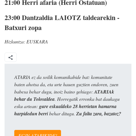
21:00
Herri afaria (Herri Ostatuan)
23:00
Dantzaldia LAIOTZ taldearekin -
Batxuri zopa
Hizkuntza:
EUSKARA
ATARIA ez da soilik komunikabide bat: komunitate
baten ahotsa da, eta urte hauen guztien ondoren, zuen
babesa behar dugu, inoiz baino gehiago:
ATARIAk
behar du Tolosaldea
. Horregatik erronka bat daukagu
esku artean:
gure eskualdeko 28 herrietan hamarna
harpidedun berri
behar ditugu.
Zu falta zara, bazatoz?
EGIN ATARIKIDE!