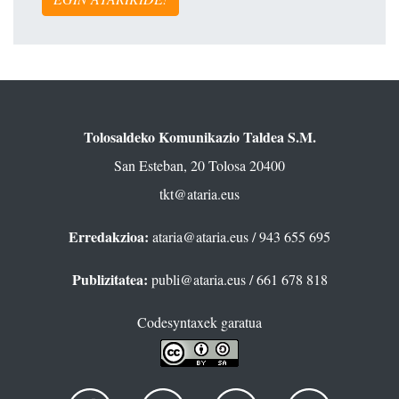
Tolosaldeko Komunikazio Taldea S.M.
San Esteban, 20 Tolosa 20400
tkt@ataria.eus
Erredakzioa:
ataria@ataria.eus
/ 943 655 695
Publizitatea:
publi@ataria.eus
/ 661 678 818
Codesyntaxek garatua