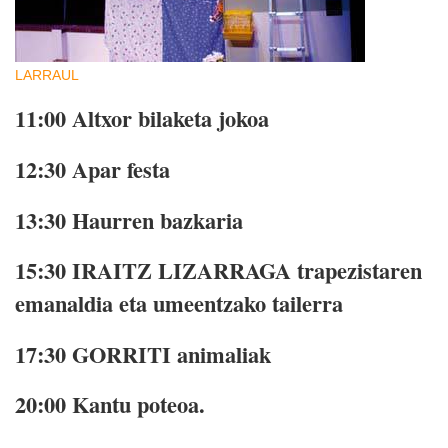
LARRAUL
11:00
Altxor bilaketa jokoa
12:30
Apar festa
13:30
Haurren bazkaria
15:30
IRAITZ LIZARRAGA trapezistaren
emanaldia eta umeentzako tailerra
17:30
GORRITI animaliak
20:00
Kantu poteoa.