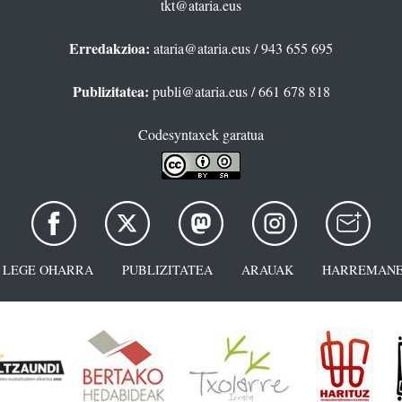
tkt@ataria.eus
Erredakzioa:
ataria@ataria.eus
/ 943 655 695
Publizitatea:
publi@ataria.eus
/ 661 678 818
Codesyntaxek garatua
LEGE OHARRA
PUBLIZITATEA
ARAUAK
HARREMANE