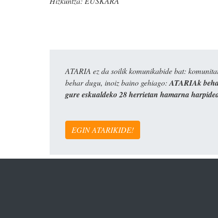
Hizkuntza:
EUSKARA
ATARIA ez da soilik komunikabide bat: komunitat
behar dugu, inoiz baino gehiago:
ATARIAk behar
gure eskualdeko 28 herrietan hamarna harpide
EGIN ATARIKIDE!