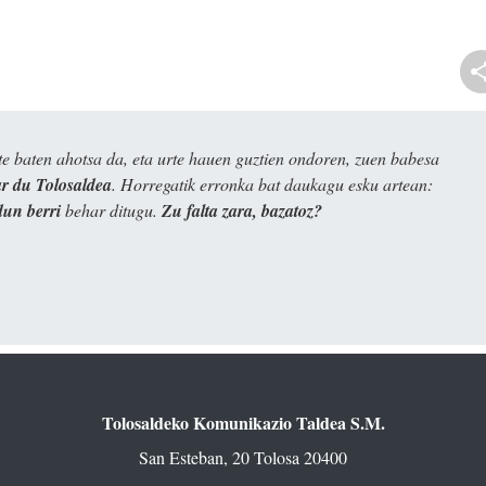
e baten ahotsa da, eta urte hauen guztien ondoren, zuen babesa
 du Tolosaldea
. Horregatik erronka bat daukagu esku artean:
dun berri
behar ditugu.
Zu falta zara, bazatoz?
Tolosaldeko Komunikazio Taldea S.M.
San Esteban, 20 Tolosa 20400