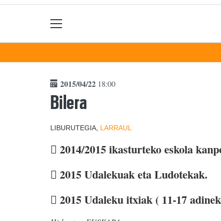
2015/04/22
18:00
Bilera
LIBURUTEGIA,
LARRAUL
 2014/2015 ikasturteko eskola kanp
 2015 Udalekuak eta Ludotekak.
 2015 Udaleku itxiak ( 11-17 adinek