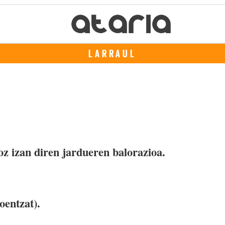
LARRAUL
oz izan diren jardueren balorazioa.
oentzat).