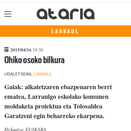
LARRAUL
2015/04/16
19:30
Ohiko osoko bilkura
UDALETXEAN,
LARRAUL
Gaiak: alkatetzaren ebazpenaren berri
ematea, Larraulgo eskolako komunen
moldaketa proiektua eta Tolosaldea
Garatzeni egin beharreko ekarpena.
Hizkuntza:
EUSKARA