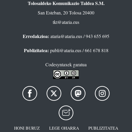
Tolosaldeko Komunikazio Taldea S.M.
San Esteban, 20 Tolosa 20400
tkt@ataria.eus
Erredakzioa:
ataria@ataria.eus
/ 943 655 695
Publizitatea:
publi@ataria.eus
/ 661 678 818
Codesyntaxek garatua
HONI BURUZ
LEGE OHARRA
PUBLIZITATEA