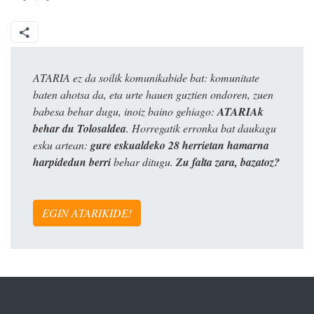
ATARIA ez da soilik komunikabide bat: komunitate
baten ahotsa da, eta urte hauen guztien ondoren, zuen
babesa behar dugu, inoiz baino gehiago:
ATARIAk
behar du Tolosaldea
. Horregatik erronka bat daukagu
esku artean:
gure eskualdeko 28 herrietan hamarna
harpidedun berri
behar ditugu.
Zu falta zara, bazatoz?
EGIN ATARIKIDE!