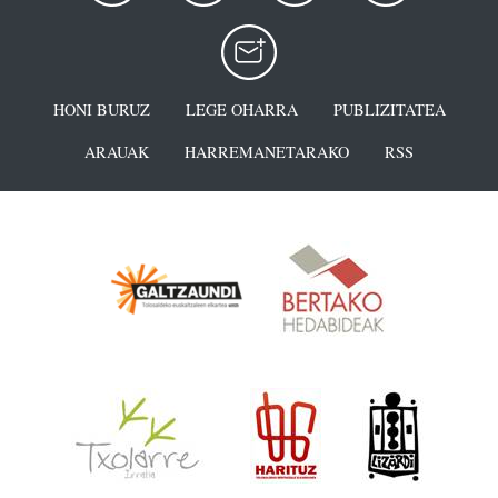
HONI BURUZ
LEGE OHARRA
PUBLIZITATEA
ARAUAK
HARREMANETARAKO
RSS