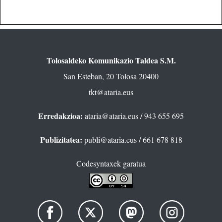
Tolosaldeko Komunikazio Taldea S.M.
San Esteban, 20 Tolosa 20400
tkt@ataria.eus
Erredakzioa:
ataria@ataria.eus
/ 943 655 695
Publizitatea:
publi@ataria.eus
/ 661 678 818
Codesyntaxek garatua