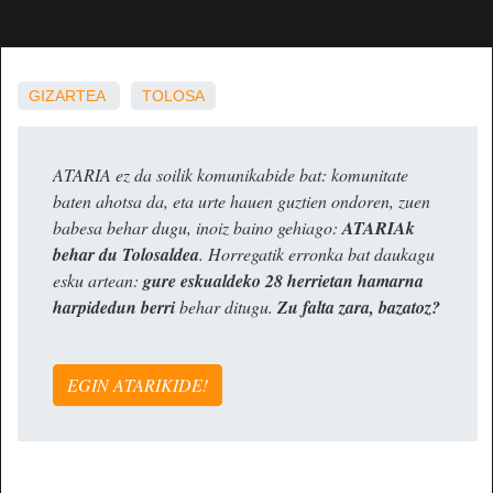
GIZARTEA
TOLOSA
ATARIA ez da soilik komunikabide bat: komunitate
baten ahotsa da, eta urte hauen guztien ondoren, zuen
babesa behar dugu, inoiz baino gehiago:
ATARIAk
behar du Tolosaldea
. Horregatik erronka bat daukagu
esku artean:
gure eskualdeko 28 herrietan hamarna
harpidedun berri
behar ditugu.
Zu falta zara, bazatoz?
EGIN ATARIKIDE!