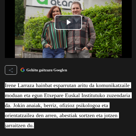
Gehitu gaitzazu Googlen
Irene Larraza hainbat esparrutan aritu da komunikatzaile 
moduan eta egun Etxepare Euskal Institutuko zuzendaria 
da. Jokin anaiak, berriz, ofizioz psikologoa eta 
orientatzailea den arren, abestiak sortzen eta jotzen 
jarraitzen du.