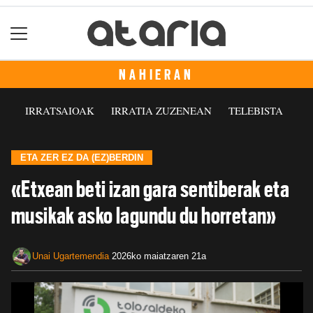
NAHIERAN
IRRATSAIOAK
IRRATIA ZUZENEAN
TELEBISTA
ETA ZER EZ DA (EZ)BERDIN
«Etxean beti izan gara sentiberak eta
musikak asko lagundu du horretan»
Unai Ugartemendia
2026ko maiatzaren 21a